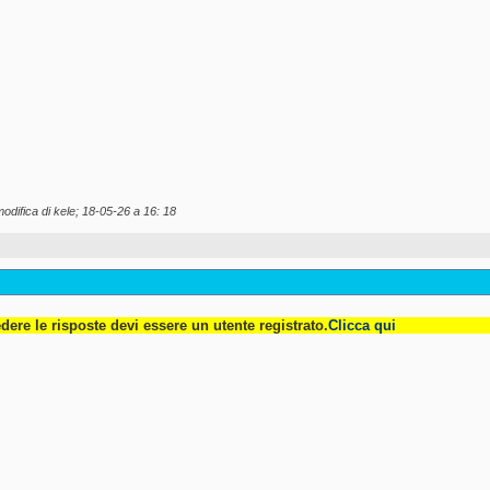
modifica di kele; 18-05-26 a
16: 18
dere le risposte devi essere un utente registrato.
Clicca qui