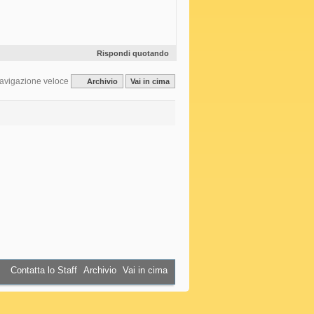
Rispondi quotando
avigazione veloce
Archivio
Vai in cima
Contatta lo Staff
Archivio
Vai in cima