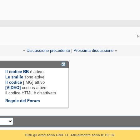
N
«
Discussione precedente
|
Prossima discussione
»
Il codice BB
è
attivo
Le smilie
sono attive
Il codice
[IMG]
attivo
[VIDEO]
code is
attivo
il codice HTML è
disattivato
Regole del Forum
Tutti gli orari sono GMT +1. Attualmente sono le
19: 02
.