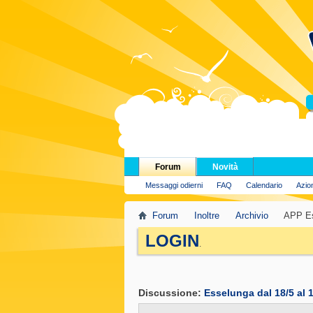
H
Forum
Novità
Messaggi odierni
FAQ
Calendario
Azio
Forum
Inoltre
Archivio
APP Es
LOGIN
.
Discussione:
Esselunga dal 18/5 al 