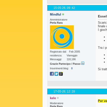
15-05-26,
09: 42
Mindful
Essel
Amministratore
Scaric
Perla Rara
finale
I gioc
Tra i 
Registrato dal
Feb 2005
residenza
Viareggio
Messaggi
118,186
Grazie Partecipo / Passo
Inserimenti blog
8
Si trat
17-05-26,
12: 28
kele
Per ve
Moderatore
Perla Rara