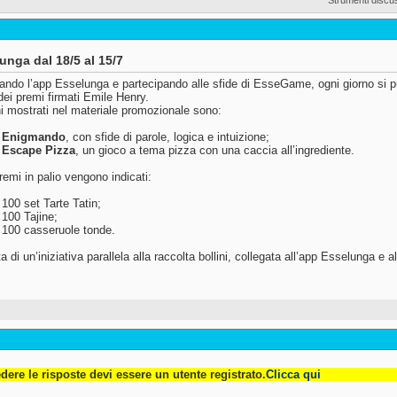
unga dal 18/5 al 15/7
ando l’app Esselunga e partecipando alle sfide di EsseGame, ogni giorno si può
 dei premi firmati Emile Henry.
hi mostrati nel materiale promozionale sono:
Enigmando
, con sfide di parole, logica e intuizione;
Escape Pizza
, un gioco a tema pizza con una caccia all’ingrediente.
premi in palio vengono indicati:
100 set Tarte Tatin;
100 Tajine;
100 casseruole tonde.
ta di un’iniziativa parallela alla raccolta bollini, collegata all’app Esselunga e a
dere le risposte devi essere un utente registrato.
Clicca qui