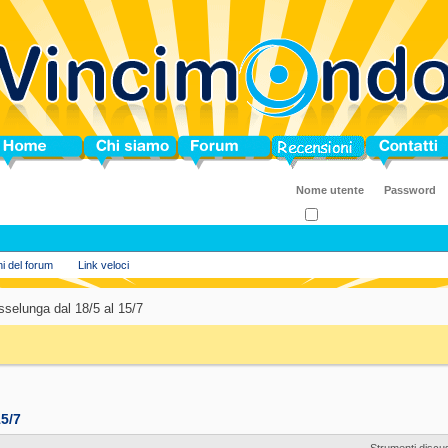
ome
Chi siamo
Forum
Blog
Contatti
Ricordati?
ni del forum
Link veloci
selunga dal 18/5 al 15/7
15/7
Strumenti discu