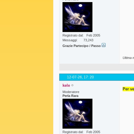
Registrato dal
Feb 2005
Messaggi
73,243
Grazie Partecipo / Passo
Ultima 
12-07-26,
17: 20
kele
Per ve
Moderatore
Perla Rara
Registrato dal
Feb 2005