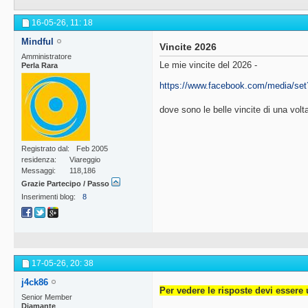
16-05-26,
11: 18
Mindful
Vincite 2026
Amministratore
Le mie vincite del 2026 -
Perla Rara
https://www.facebook.com/media/se
dove sono le belle vincite di una vol
Registrato dal
Feb 2005
residenza
Viareggio
Messaggi
118,186
Grazie Partecipo / Passo
Inserimenti blog
8
17-05-26,
20: 38
j4ck86
Per vedere le risposte devi essere 
Senior Member
Diamante