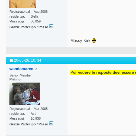
Registrato dal
Aug 2006
residenza
Biella
Messaggi
30,059
Grazie Partecipo / Passo
Massy Kirk
20-05-26,
10: 34
wandamarco
Per vedere le risposte devi essere 
Senior Member
Platino
Registrato dal
Mar 2005
residenza
Asti
Messaggi
10,938
Grazie Partecipo / Passo