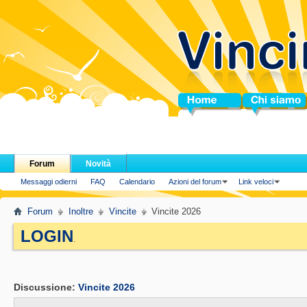
Home
Chi siamo
Forum
Novità
Messaggi odierni
FAQ
Calendario
Azioni del forum
Link veloci
Forum
Inoltre
Vincite
Vincite 2026
LOGIN
.
Discussione:
Vincite 2026