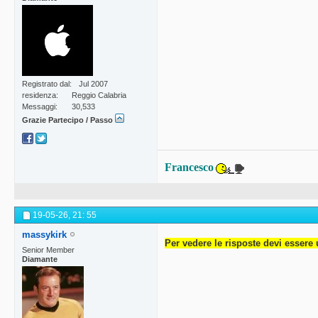
Registrato dal
Jul 2007
residenza
Reggio Calabria
Messaggi
30,533
Grazie Partecipo / Passo
Francesco
19-05-26,
21: 55
massykirk
Per vedere le risposte devi essere 
Senior Member
Diamante