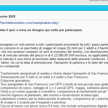
onte 30/9
//freshdelmontefun.com/sweepstakes-italy/
ta il quiz e invia un disegno qui sotto per partecipare.
assegnato un solo premio a tutti i partecipanti provenienti da tutti i paesi parte
zzo consiste in un pacchetto di viaggio di cinque (5) notti per 2 adulti e 2 bambi
 che non avranno compiuto 16 anni al momento del rientro), con destinazion
ore di mercato stimato del prezzo è di € 12.000,00 (IVA esclusa, se applicabile)
ore indicato è una stima al momento della redazione delle presenti condizioni. I
 fattori, tra cui la data di prenotazione, l'aeroporto di partenza e le date del vi
zzo comprende:
Trasferimenti aeroportuali di andata e ritorno da/per l'aeroporto di San Franci
Sistemazione per 5 notti in un hotel a 4 stelle a San Francisco;
Colazione giornaliera;
Tour autoguidato di San Francisco con GPS a bordo di una piccola auto gialla 
comprensivo di casco, noleggio di 1 o 2 veicoli GPS, mappa, serbatoio pieno e
Visita a un centro spaziale e scientifico, comprensiva di trasferimenti privati ?
nonché ingresso al planetario, alle mostre e osservazioni al telescopio;
Laboratorio creativo per la realizzazione di peluche, comprensivo di 1 peluch
di scarpe e 1 scatola per il trasporto a persona;
Caccia al tesoro con picnic (circa 3-4 ore), che include un'esperienza digita