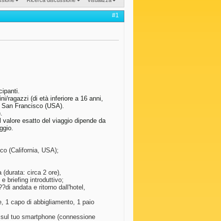
#1
cipanti.
ni/ragazzi (di età inferiore a 16 anni,
e San Francisco (USA).
.
l valore esatto del viaggio dipende da
aggio.
sco (California, USA);
(durata: circa 2 ore),
 briefing introduttivo;
?di andata e ritorno dall'hotel,
e, 1 capo di abbigliamento, 1 paio
le sul tuo smartphone (connessione