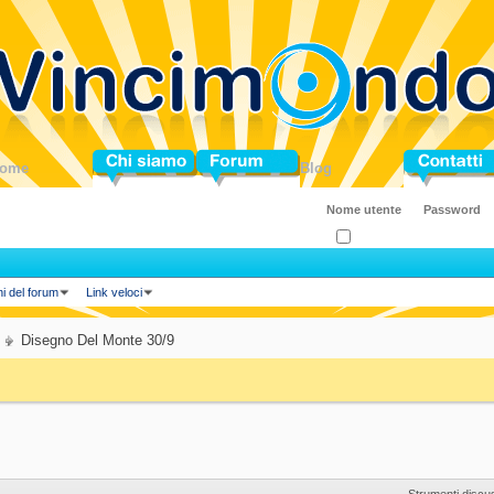
ome
Chi siamo
Forum
Blog
Contatti
Ricordati?
ni del forum
Link veloci
Disegno Del Monte 30/9
Strumenti discu