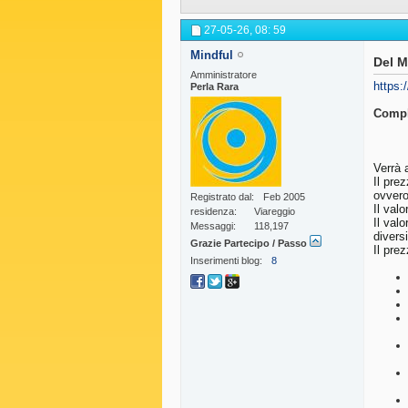
27-05-26,
08: 59
Mindful
Del M
Amministratore
https:
Perla Rara
Comple
Verrà 
Il pre
ovvero
Registrato dal
Feb 2005
Il val
residenza
Viareggio
Il val
Messaggi
118,197
diversi
Grazie Partecipo / Passo
Il pre
Inserimenti blog
8