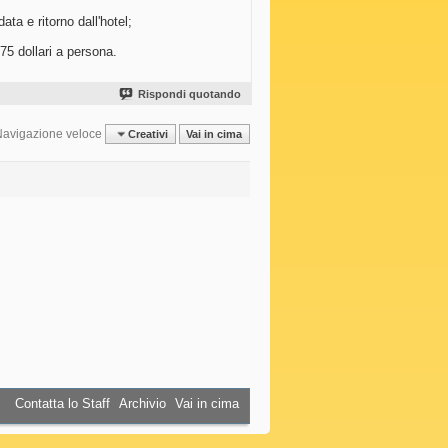
ta e ritorno dall'hotel;
75 dollari a persona.
Rispondi quotando
Navigazione veloce
Creativi
Vai in cima
Contatta lo Staff
Archivio
Vai in cima