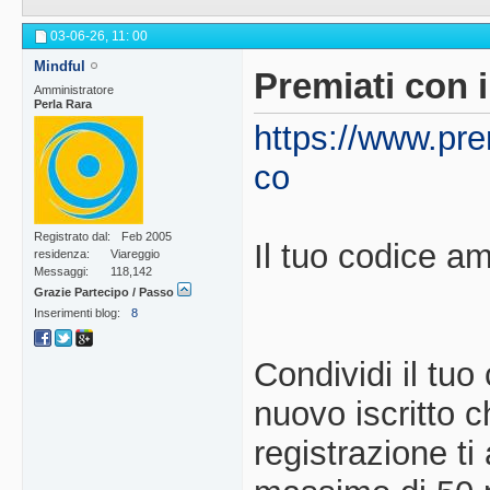
03-06-26,
11: 00
Mindful
Premiati con i
Amministratore
Perla Rara
https://www.pre
co
Registrato dal
Feb 2005
Il tuo codice
residenza
Viareggio
Messaggi
118,142
Grazie Partecipo / Passo
Inserimenti blog
8
Condividi il tuo
nuovo iscritto 
registrazione t