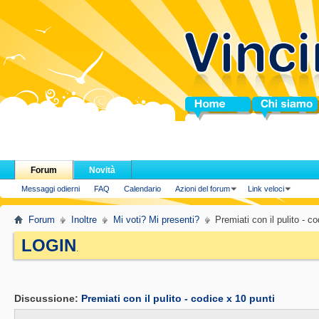
Home
Chi siamo
Forum
Novità
Messaggi odierni
FAQ
Calendario
Azioni del forum
Link veloci
Forum
Inoltre
Mi voti? Mi presenti?
Premiati con il pulito - c
LOGIN
.
Discussione:
Premiati con il pulito - codice x 10 punti