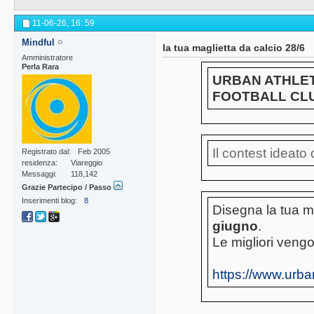
11-06-26,
16: 59
Mindful
la tua maglietta da calcio 28/6
Amministratore
Perla Rara
URBAN ATHLET
FOOTBALL CL
Il contest ideato
Registrato dal
Feb 2005
residenza
Viareggio
Messaggi
118,142
Grazie Partecipo / Passo
Inserimenti blog
8
Disegna la tua ma
giugno
.
Le migliori vengo
https://www.urba