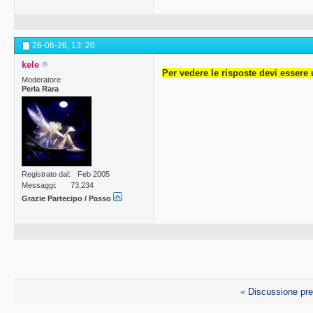
26-06-26,
13: 20
kele
Per vedere le risposte devi essere 
Moderatore
Perla Rara
Registrato dal
Feb 2005
Messaggi
73,234
Grazie Partecipo / Passo
«
Discussione pr