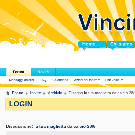
Home
Chi siamo
Forum
Novità
Messaggi odierni
FAQ
Calendario
Azioni del forum
Link veloci
Forum
Inoltre
Archivio
Disegno la tua maglietta da calcio 28/
LOGIN
.
Discussione:
la tua maglietta da calcio 28/6