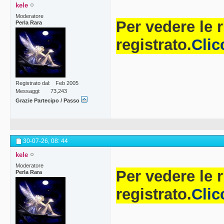
kele
Moderatore
Per vedere le 
Perla Rara
registrato.
Clic
Registrato dal
Feb 2005
Messaggi
73,243
Grazie Partecipo / Passo
30-07-26,
08: 44
kele
Moderatore
Per vedere le 
Perla Rara
registrato.
Clic