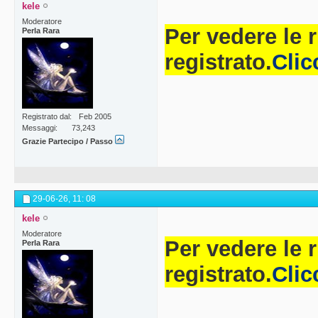
kele
Moderatore
Per vedere le 
Perla Rara
registrato.
Clic
Registrato dal
Feb 2005
Messaggi
73,243
Grazie Partecipo / Passo
29-06-26,
11: 08
kele
Moderatore
Per vedere le 
Perla Rara
registrato.
Clic