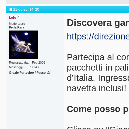
21-06-26,
14: 20
kele
Discovera gar
Moderatore
Perla Rara
https://direzion
Partecipa al co
Registrato dal
Feb 2005
pacchetti in pal
Messaggi
73,243
Grazie Partecipo / Passo
d’Italia. Ingres
navetta inclusi!
Come posso pa