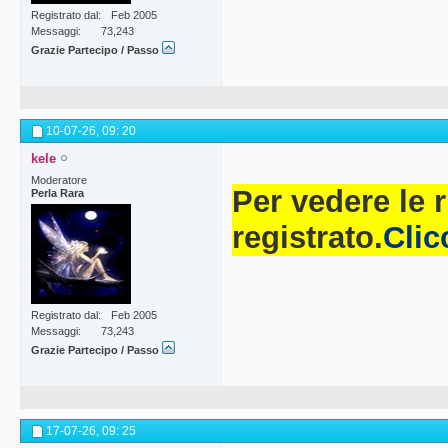
Registrato dal
Feb 2005
Messaggi
73,243
Grazie Partecipo / Passo
10-07-26,
09: 20
kele
Moderatore
Per vedere le 
Perla Rara
registrato.
Clic
Registrato dal
Feb 2005
Messaggi
73,243
Grazie Partecipo / Passo
17-07-26,
09: 25