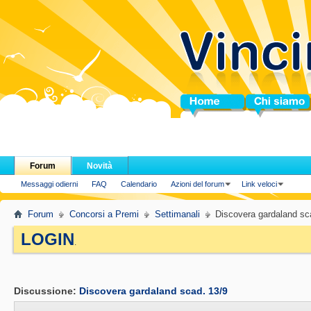
Home
Chi siamo
Forum
Novità
Messaggi odierni
FAQ
Calendario
Azioni del forum
Link veloci
Forum
Concorsi a Premi
Settimanali
Discovera gardaland sc
LOGIN
.
Discussione:
Discovera gardaland scad. 13/9