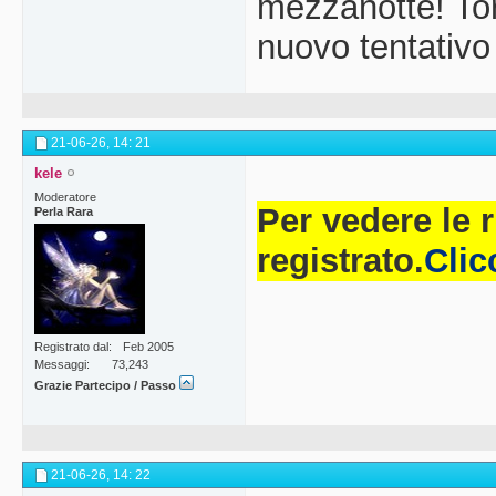
mezzanotte! Tor
nuovo tentativo
21-06-26,
14: 21
kele
Moderatore
Per vedere le 
Perla Rara
registrato.
Clic
Registrato dal
Feb 2005
Messaggi
73,243
Grazie Partecipo / Passo
21-06-26,
14: 22