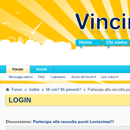
Home
Chi siamo
Forum
Novità
Messaggi odierni
FAQ
Calendario
Azioni del forum
Link veloci
Forum
Inoltre
Mi voti? Mi presenti?
Partecipa alla raccolta p
LOGIN
.
Discussione:
Partecipa alla raccolta punti Levissima!!!