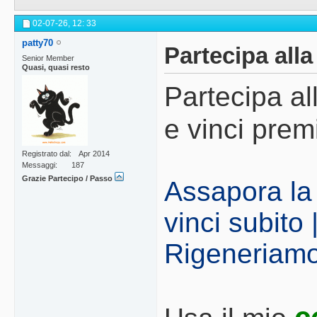
02-07-26,
12: 33
patty70
Partecipa alla
Senior Member
Quasi, quasi resto
Partecipa al
e vinci prem
Registrato dal
Apr 2014
Messaggi
187
Grazie Partecipo / Passo
Assapora la 
vinci subito
Rigeneriamo