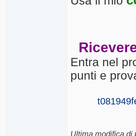
c
Usa il mio
Ricevere
Entra nel p
punti e prov
t081949f
Ultima modifica di 