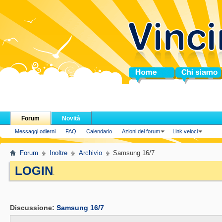
Home
Chi siamo
Forum
Novità
Messaggi odierni
FAQ
Calendario
Azioni del forum
Link veloci
Forum
Inoltre
Archivio
Samsung 16/7
LOGIN
.
Discussione:
Samsung 16/7