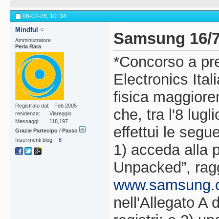
08-07-26,
10: 34
Mindful
Samsung 16/
Amministratore
Perla Rara
*Concorso a p
Electronics Ital
fisica maggiore
Registrato dal
Feb 2005
che, tra l'8 lugl
residenza
Viareggio
Messaggi
118,197
effettui le segue
Grazie Partecipo / Passo
Inserimenti blog
8
1) acceda alla 
Unpacked”, ragg
www.samsung.c
nell'Allegato A