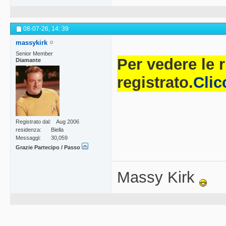
08-07-26,
14: 39
massykirk
Senior Member
Per vedere le 
Diamante
registrato.
Clic
Registrato dal
Aug 2006
residenza
Biella
Messaggi
30,059
Grazie Partecipo / Passo
Massy Kirk