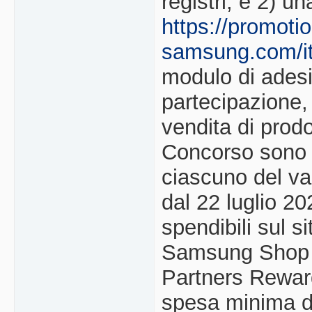
registri; e 2) un
https://promoti
samsung.com/
modulo di adesi
partecipazione,
vendita di prodo
Concorso sono m
ciascuno del val
dal 22 luglio 2
spendibili sul s
Samsung Shop A
Partners Rewar
spesa minima di