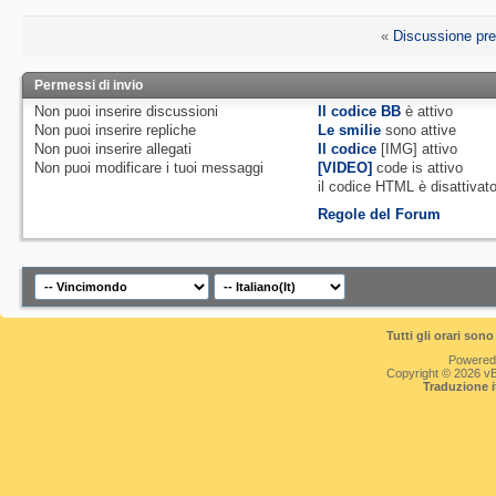
«
Discussione pr
Permessi di invio
Non puoi
inserire discussioni
Il codice BB
è
attivo
Non puoi
inserire repliche
Le smilie
sono attive
Non puoi
inserire allegati
Il codice
[IMG]
attivo
Non puoi
modificare i tuoi messaggi
[VIDEO]
code is
attivo
il codice HTML è
disattivat
Regole del Forum
Tutti gli orari so
Powered
Copyright © 2026 vBul
Traduzione 