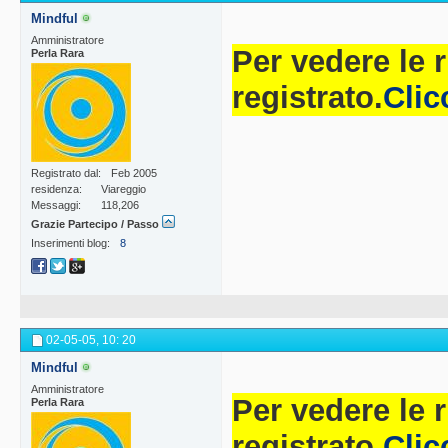
Mindful
Amministratore
Per vedere le 
Perla Rara
registrato.
Clic
Registrato dal
Feb 2005
residenza
Viareggio
Messaggi
118,206
Grazie Partecipo / Passo
Inserimenti blog
8
02-05-05,
10: 20
Mindful
Amministratore
Per vedere le 
Perla Rara
registrato.
Clic