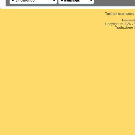
Tutti gli orari so
Powered
Copyright © 2026 vBul
Traduzione 