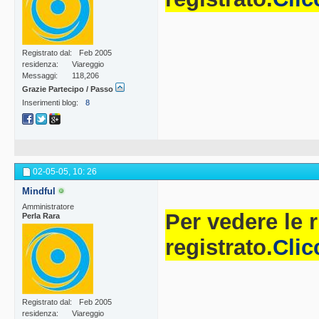
Registrato dal
Feb 2005
residenza
Viareggio
Messaggi
118,206
Grazie Partecipo / Passo
Inserimenti blog
8
02-05-05,
10: 26
Mindful
Amministratore
Per vedere le 
Perla Rara
registrato.
Clic
Registrato dal
Feb 2005
residenza
Viareggio