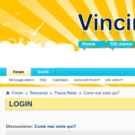
Home
Chi siamo
Forum
Novità
Messaggi odierni
FAQ
Calendario
Azioni del forum
Link veloci
Forum
Benvenuti
Pausa Relax
Come mai siete qui?
LOGIN
.
Discussione:
Come mai siete qui?