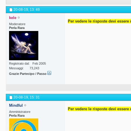
20-08-19,
13: 49
kele
Per vedere le risposte devi essere 
Moderatore
Perla Rara
Registrato dal
Feb 2005
Messaggi
73,243
Grazie Partecipo / Passo
20-08-19,
15: 31
Mindful
Per vedere le risposte devi essere 
Amministratore
Perla Rara