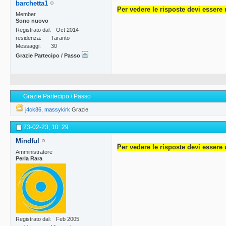
barchetta1
Per vedere le risposte devi essere 
Member
Sono nuovo
Registrato dal
Oct 2014
residenza
Taranto
Messaggi
30
Grazie Partecipo / Passo
Grazie Partecipo / Passo
j4ck86
,
massykirk
Grazie
23-02-23,
10: 29
Mindful
Per vedere le risposte devi essere 
Amministratore
Perla Rara
Registrato dal
Feb 2005