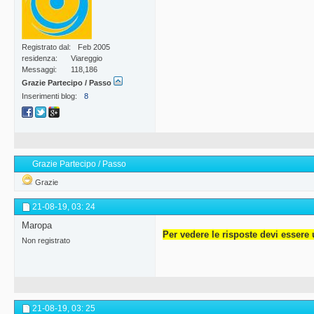
Registrato dal
Feb 2005
residenza
Viareggio
Messaggi
118,186
Grazie Partecipo / Passo
Inserimenti blog
8
Grazie Partecipo / Passo
Grazie
21-08-19,
03: 24
Maropa
Per vedere le risposte devi essere 
Non registrato
21-08-19,
03: 25