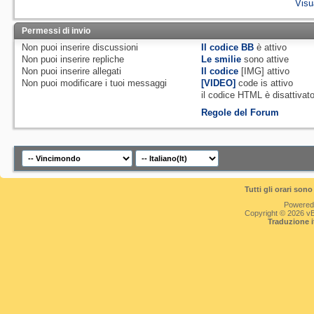
Visu
Permessi di invio
Non puoi
inserire discussioni
Il codice BB
è
attivo
Non puoi
inserire repliche
Le smilie
sono attive
Non puoi
inserire allegati
Il codice
[IMG]
attivo
Non puoi
modificare i tuoi messaggi
[VIDEO]
code is
attivo
il codice HTML è
disattivat
Regole del Forum
Tutti gli orari so
Powered
Copyright © 2026 vBul
Traduzione 