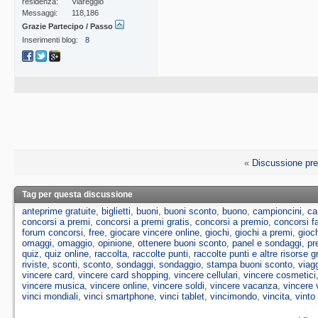
residenza
Viareggio
Messaggi
118,186
Grazie Partecipo / Passo
Inserimenti blog
8
«
Discussione pr
Tag per questa discussione
anteprime gratuite
,
biglietti
,
buoni
,
buoni sconto
,
buono
,
campioncini
,
ca
concorsi a premi
,
concorsi a premi gratis
,
concorsi a premio
,
concorsi 
forum concorsi
,
free
,
giocare vincere online
,
giochi
,
giochi a premi
,
gioch
omaggi
,
omaggio
,
opinione
,
ottenere buoni sconto
,
panel e sondaggi
,
pr
quiz
,
quiz online
,
raccolta
,
raccolte punti
,
raccolte punti e altre risorse g
riviste
,
sconti
,
sconto
,
sondaggi
,
sondaggio
,
stampa buoni sconto
,
viag
vincere card
,
vincere card shopping
,
vincere cellulari
,
vincere cosmetici
vincere musica
,
vincere online
,
vincere soldi
,
vincere vacanza
,
vincere 
vinci mondiali
,
vinci smartphone
,
vinci tablet
,
vincimondo
,
vincita
,
vinto