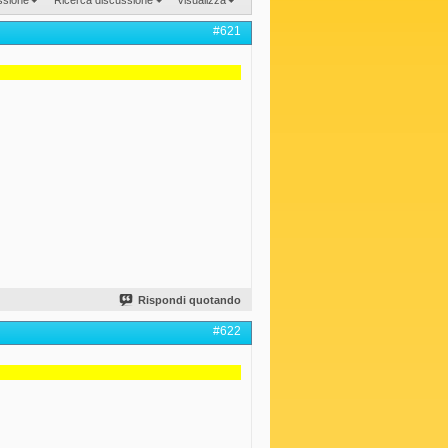
#621
Rispondi quotando
#622