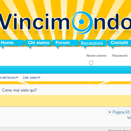
ome
Chi siamo
Forum
Blog
Contatti
Ricordati?
ni del forum
Link veloci
Come mai siete qui?
Pagina 63 
Vi
Strumenti discu