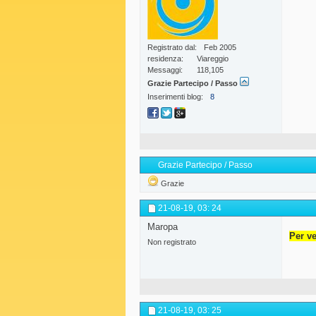
Registrato dal
Feb 2005
residenza
Viareggio
Messaggi
118,105
Grazie Partecipo / Passo
Inserimenti blog
8
Grazie Partecipo / Passo
Grazie
21-08-19,
03: 24
Maropa
Per ve
Non registrato
21-08-19,
03: 25