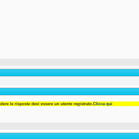
dere le risposte devi essere un utente registrato.
Clicca qui