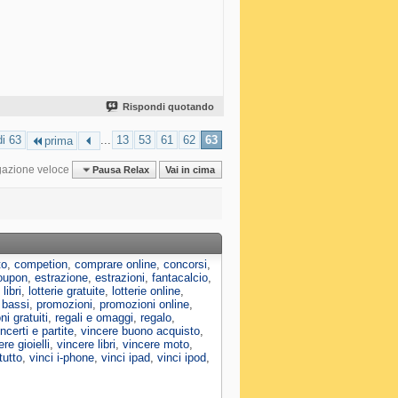
Rispondi quotando
i 63
...
13
53
61
62
63
prima
gazione veloce
Pausa Relax
Vai in cima
to
,
competion
,
comprare online
,
concorsi
,
oupon
,
estrazione
,
estrazioni
,
fantacalcio
,
,
libri
,
lotterie gratuite
,
lotterie online
,
 bassi
,
promozioni
,
promozioni online
,
i gratuiti
,
regali e omaggi
,
regalo
,
ncerti e partite
,
vincere buono acquisto
,
re gioielli
,
vincere libri
,
vincere moto
,
tutto
,
vinci i-phone
,
vinci ipad
,
vinci ipod
,