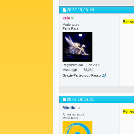
20-08-19,
13: 49
kele
Per ve
Moderatore
Perla Rara
Registrato dal
Feb 2005
Messaggi
73,234
Grazie Partecipo / Passo
20-08-19,
15: 31
Mindful
Per ve
Amministratore
Perla Rara