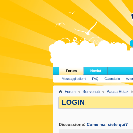
H
Forum
Novità
Messaggi odierni
FAQ
Calendario
Azio
Forum
Benvenuti
Pausa Relax
LOGIN
.
Discussione:
Come mai siete qui?