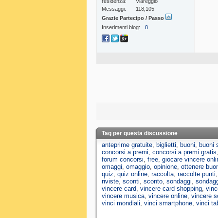
residenza
Viareggio
Messaggi
118,105
Grazie Partecipo / Passo
Inserimenti blog
8
Tag per questa discussione
anteprime gratuite
,
biglietti
,
buoni
,
buoni 
concorsi a premi
,
concorsi a premi gratis
forum concorsi
,
free
,
giocare vincere onli
omaggi
,
omaggio
,
opinione
,
ottenere buo
quiz
,
quiz online
,
raccolta
,
raccolte punti
riviste
,
sconti
,
sconto
,
sondaggi
,
sondagg
vincere card
,
vincere card shopping
,
vinc
vincere musica
,
vincere online
,
vincere s
vinci mondiali
,
vinci smartphone
,
vinci ta