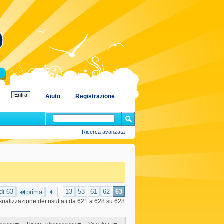
Aiuto
Registrazione
Ricerca avanzata
di 63
...
13
53
61
62
63
prima
sualizzazione dei risultati da 621 a 628 su 628
ssione
Ricerca discussione
Visualizza