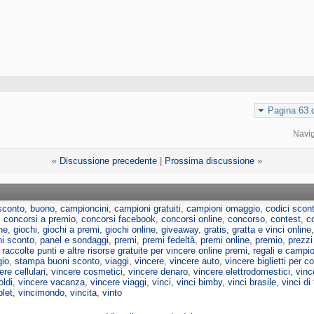
Pagina 63 d
Navi
«
Discussione precedente
|
Prossima discussione
»
sconto
,
buono
,
campioncini
,
campioni gratuiti
,
campioni omaggio
,
codici scon
,
concorsi a premio
,
concorsi facebook
,
concorsi online
,
concorso
,
contest
,
c
ne
,
giochi
,
giochi a premi
,
giochi online
,
giveaway
,
gratis
,
gratta e vinci online
ni sconto
,
panel e sondaggi
,
premi
,
premi fedeltà
,
premi online
,
premio
,
prezzi
,
raccolte punti e altre risorse gratuite per vincere online premi
,
regali e campion
io
,
stampa buoni sconto
,
viaggi
,
vincere
,
vincere auto
,
vincere biglietti per co
ere cellulari
,
vincere cosmetici
,
vincere denaro
,
vincere elettrodomestici
,
vince
oldi
,
vincere vacanza
,
vincere viaggi
,
vinci
,
vinci bimby
,
vinci brasile
,
vinci di 
blet
,
vincimondo
,
vincita
,
vinto