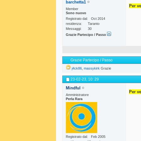
barchetta1
Per ve
Member
Sono nuovo
Registrato dal
Oct 2014
residenza
Taranto
Messaggi
30
Grazie Partecipo / Passo
Grazie Partecipo / Passo
j4ck86
,
massykirk
Grazie
23-02-23,
10: 29
Mindful
Per ve
Amministratore
Perla Rara
Registrato dal
Feb 2005