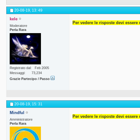
20-08-19,
13: 49
kele
Per vedere le risposte devi essere 
Moderatore
Perla Rara
Registrato dal
Feb 2005
Messaggi
73,234
Grazie Partecipo / Passo
20-08-19,
15: 31
Mindful
Per vedere le risposte devi essere 
Amministratore
Perla Rara