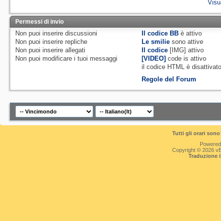
Visu
Permessi di invio
Non puoi
inserire discussioni
Il codice BB
è
attivo
Non puoi
inserire repliche
Le smilie
sono attive
Non puoi
inserire allegati
Il codice
[IMG]
attivo
Non puoi
modificare i tuoi messaggi
[VIDEO]
code is
attivo
il codice HTML è
disattivat
Regole del Forum
Tutti gli orari so
Powered
Copyright © 2026 vBul
Traduzione 