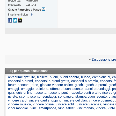
residenza
Viareggio
Messaggi
118,142
Grazie Partecipo / Passo
Inserimenti blog
8
«
Discussione pr
Tag per questa discussione
anteprime gratuite
,
biglietti
,
buoni
,
buoni sconto
,
buono
,
campioncini
,
ca
concorsi a premi
,
concorsi a premi gratis
,
concorsi a premio
,
concorsi 
forum concorsi
,
free
,
giocare vincere online
,
giochi
,
giochi a premi
,
gioch
omaggi
,
omaggio
,
opinione
,
ottenere buoni sconto
,
panel e sondaggi
,
pr
quiz
,
quiz online
,
raccolta
,
raccolte punti
,
raccolte punti e altre risorse g
riviste
,
sconti
,
sconto
,
sondaggi
,
sondaggio
,
stampa buoni sconto
,
viag
vincere card
,
vincere card shopping
,
vincere cellulari
,
vincere cosmetici
vincere musica
,
vincere online
,
vincere soldi
,
vincere vacanza
,
vincere 
vinci mondiali
,
vinci smartphone
,
vinci tablet
,
vincimondo
,
vincita
,
vinto