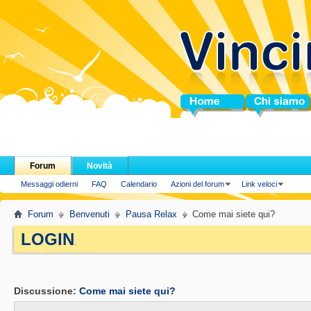
Home
Chi siamo
Forum
Novità
Messaggi odierni
FAQ
Calendario
Azioni del forum
Link veloci
Forum
Benvenuti
Pausa Relax
Come mai siete qui?
LOGIN
.
Discussione:
Come mai siete qui?