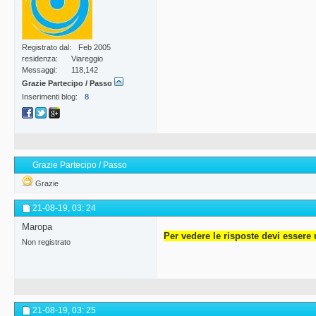
Registrato dal
Feb 2005
residenza
Viareggio
Messaggi
118,142
Grazie Partecipo / Passo
Inserimenti blog
8
Grazie Partecipo / Passo
Grazie
21-08-19,
03: 24
Maropa
Per vedere le risposte devi essere 
Non registrato
21-08-19,
03: 25