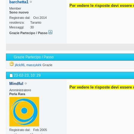
barchetta1
Per vedere le risposte devi essere 
Member
Sono nuovo
Registrato dal
Oct 2014
residenza
Taranto
Messaggi
30
Grazie Partecipo / Passo
Grazie Partecipo / Passo
j4ck86
,
massykirk
Grazie
23-02-23,
10: 29
Mindful
Per vedere le risposte devi essere 
Amministratore
Perla Rara
Registrato dal
Feb 2005