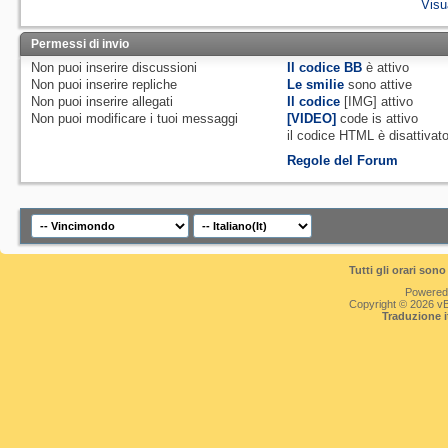
Visu
Permessi di invio
Non puoi
inserire discussioni
Il codice BB
è
attivo
Non puoi
inserire repliche
Le smilie
sono attive
Non puoi
inserire allegati
Il codice
[IMG]
attivo
Non puoi
modificare i tuoi messaggi
[VIDEO]
code is
attivo
il codice HTML è
disattivat
Regole del Forum
Tutti gli orari so
Powered
Copyright © 2026 vBul
Traduzione 