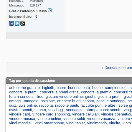
residenza
Viareggio
Messaggi
118,197
Grazie Partecipo / Passo
Inserimenti blog
8
«
Discussione pr
Tag per questa discussione
anteprime gratuite
,
biglietti
,
buoni
,
buoni sconto
,
buono
,
campioncini
,
ca
concorsi a premi
,
concorsi a premi gratis
,
concorsi a premio
,
concorsi 
forum concorsi
,
free
,
giocare vincere online
,
giochi
,
giochi a premi
,
gioch
omaggi
,
omaggio
,
opinione
,
ottenere buoni sconto
,
panel e sondaggi
,
pr
quiz
,
quiz online
,
raccolta
,
raccolte punti
,
raccolte punti e altre risorse g
riviste
,
sconti
,
sconto
,
sondaggi
,
sondaggio
,
stampa buoni sconto
,
viag
vincere card
,
vincere card shopping
,
vincere cellulari
,
vincere cosmetici
vincere musica
,
vincere online
,
vincere soldi
,
vincere vacanza
,
vincere 
vinci mondiali
,
vinci smartphone
,
vinci tablet
,
vincimondo
,
vincita
,
vinto