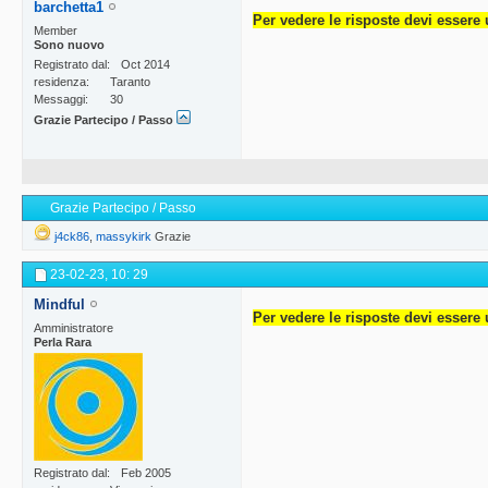
barchetta1
Per vedere le risposte devi essere 
Member
Sono nuovo
Registrato dal
Oct 2014
residenza
Taranto
Messaggi
30
Grazie Partecipo / Passo
Grazie Partecipo / Passo
j4ck86
,
massykirk
Grazie
23-02-23,
10: 29
Mindful
Per vedere le risposte devi essere 
Amministratore
Perla Rara
Registrato dal
Feb 2005