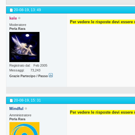
20-08-19,
13: 49
kele
Per vedere le risposte devi essere 
Moderatore
Perla Rara
Registrato dal
Feb 2005
Messaggi
73,243
Grazie Partecipo / Passo
20-08-19,
15: 31
Mindful
Per vedere le risposte devi essere 
Amministratore
Perla Rara