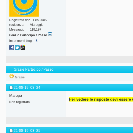
Registrato dal
Feb 2005
residenza
Viareggio
Messaggi
118,197
Grazie Partecipo / Passo
Inserimenti blog
8
Grazie Partecipo / Passo
Grazie
21-08-19,
03: 24
Maropa
Per vedere le risposte devi essere 
Non registrato
21-08-19,
03: 25