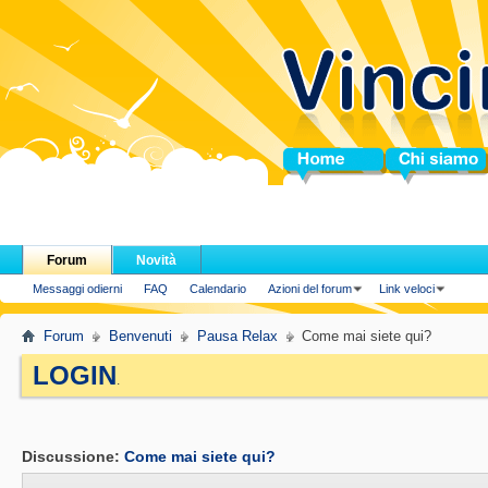
Home
Chi siamo
Forum
Novità
Messaggi odierni
FAQ
Calendario
Azioni del forum
Link veloci
Forum
Benvenuti
Pausa Relax
Come mai siete qui?
LOGIN
.
Discussione:
Come mai siete qui?