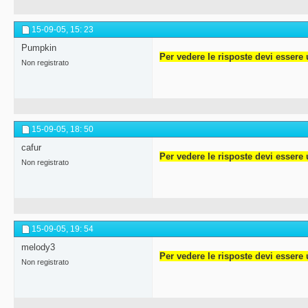
15-09-05,
15: 23
Pumpkin
Per vedere le risposte devi essere 
Non registrato
15-09-05,
18: 50
cafur
Per vedere le risposte devi essere 
Non registrato
15-09-05,
19: 54
melody3
Per vedere le risposte devi essere 
Non registrato