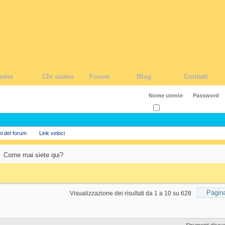
ome
Chi siamo
Forum
Blog
Contatti
Ricordati?
ni del forum
Link veloci
Come mai siete qui?
Pagina
Visualizzazione dei risultati da 1 a 10 su 628
Strumenti discu