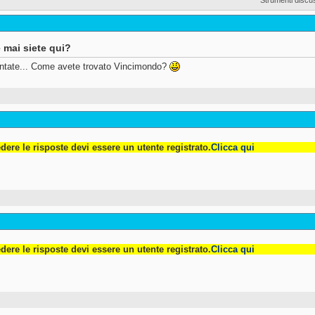
mai siete qui?
ntate... Come avete trovato Vincimondo?
dere le risposte devi essere un utente registrato.
Clicca qui
dere le risposte devi essere un utente registrato.
Clicca qui