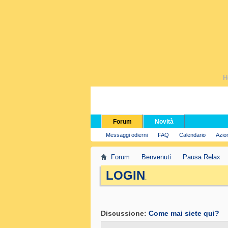
H
Forum
Novità
Messaggi odierni
FAQ
Calendario
Azio
Forum
Benvenuti
Pausa Relax
LOGIN
.
Discussione:
Come mai siete qui?