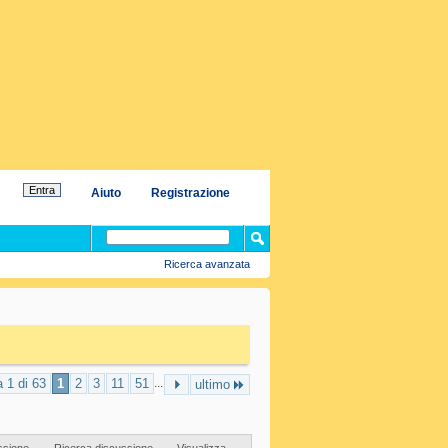
Aiuto
Registrazione
Ricerca avanzata
 1 di 63
1
2
3
11
51
...
ultimo
ssione
Ricerca discussione
Visualizza