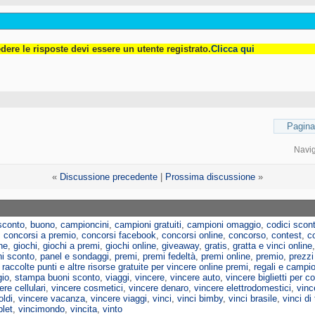
dere le risposte devi essere un utente registrato.
Clicca qui
Pagina
Navi
«
Discussione precedente
|
Prossima discussione
»
sconto
,
buono
,
campioncini
,
campioni gratuiti
,
campioni omaggio
,
codici scon
,
concorsi a premio
,
concorsi facebook
,
concorsi online
,
concorso
,
contest
,
c
ne
,
giochi
,
giochi a premi
,
giochi online
,
giveaway
,
gratis
,
gratta e vinci online
ni sconto
,
panel e sondaggi
,
premi
,
premi fedeltà
,
premi online
,
premio
,
prezzi
,
raccolte punti e altre risorse gratuite per vincere online premi
,
regali e campion
io
,
stampa buoni sconto
,
viaggi
,
vincere
,
vincere auto
,
vincere biglietti per co
ere cellulari
,
vincere cosmetici
,
vincere denaro
,
vincere elettrodomestici
,
vince
oldi
,
vincere vacanza
,
vincere viaggi
,
vinci
,
vinci bimby
,
vinci brasile
,
vinci di 
blet
,
vincimondo
,
vincita
,
vinto