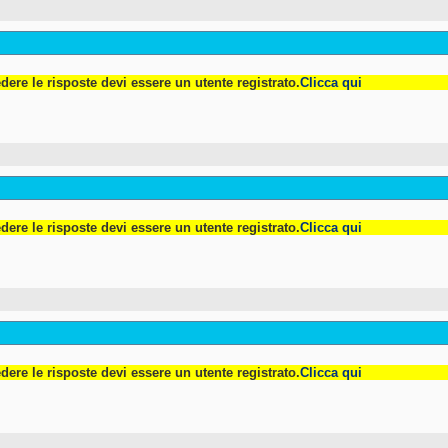
dere le risposte devi essere un utente registrato.
Clicca qui
dere le risposte devi essere un utente registrato.
Clicca qui
dere le risposte devi essere un utente registrato.
Clicca qui