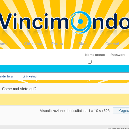
ome
Chi siamo
Forum
Blog
Contatti
Ricordati?
ni del forum
Link veloci
Come mai siete qui?
Pagina
Visualizzazione dei risultati da 1 a 10 su 628
Strumenti discu