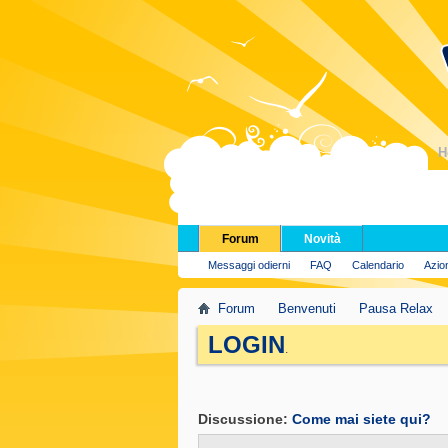
H
Forum
Novità
Messaggi odierni
FAQ
Calendario
Azio
Forum
Benvenuti
Pausa Relax
LOGIN
.
Discussione:
Come mai siete qui?