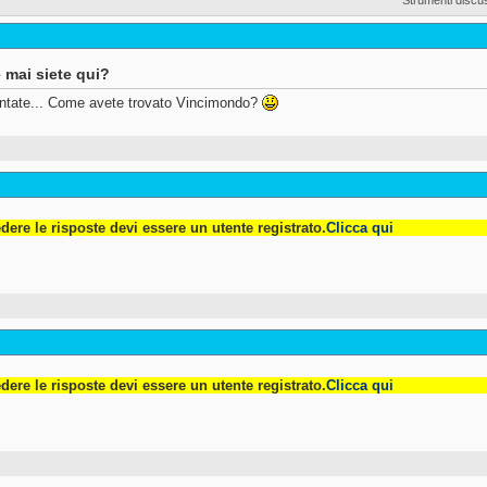
mai siete qui?
ntate... Come avete trovato Vincimondo?
dere le risposte devi essere un utente registrato.
Clicca qui
dere le risposte devi essere un utente registrato.
Clicca qui