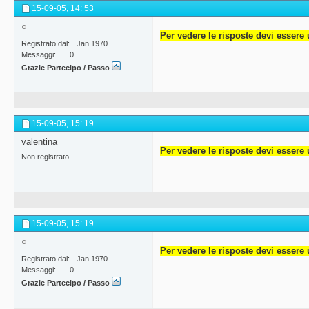
15-09-05,
14: 53
Per vedere le risposte devi essere 
Registrato dal
Jan 1970
Messaggi
0
Grazie Partecipo / Passo
15-09-05,
15: 19
valentina
Per vedere le risposte devi essere 
Non registrato
15-09-05,
15: 19
Per vedere le risposte devi essere 
Registrato dal
Jan 1970
Messaggi
0
Grazie Partecipo / Passo