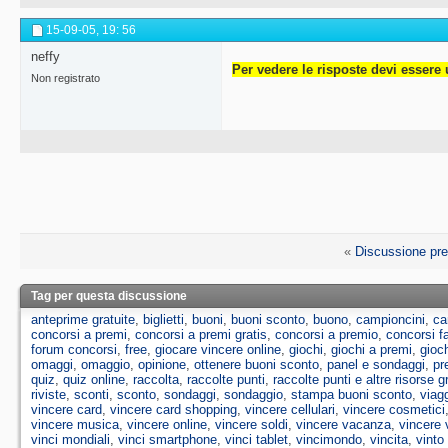
15-09-05,
19: 56
neffy
Per vedere le risposte devi essere 
Non registrato
«
Discussione pr
Tag per questa discussione
anteprime gratuite
,
biglietti
,
buoni
,
buoni sconto
,
buono
,
campioncini
,
ca
concorsi a premi
,
concorsi a premi gratis
,
concorsi a premio
,
concorsi 
forum concorsi
,
free
,
giocare vincere online
,
giochi
,
giochi a premi
,
gioch
omaggi
,
omaggio
,
opinione
,
ottenere buoni sconto
,
panel e sondaggi
,
pr
quiz
,
quiz online
,
raccolta
,
raccolte punti
,
raccolte punti e altre risorse g
riviste
,
sconti
,
sconto
,
sondaggi
,
sondaggio
,
stampa buoni sconto
,
viag
vincere card
,
vincere card shopping
,
vincere cellulari
,
vincere cosmetici
vincere musica
,
vincere online
,
vincere soldi
,
vincere vacanza
,
vincere 
vinci mondiali
,
vinci smartphone
,
vinci tablet
,
vincimondo
,
vincita
,
vinto