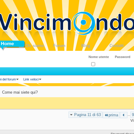
ome
Chi siamo
Forum
Blog
Contatti
Ricordati?
ni del forum
Link veloci
Come mai siete qui?
Pagina 11 di 63
...
9
prima
Vi
Strumenti discu