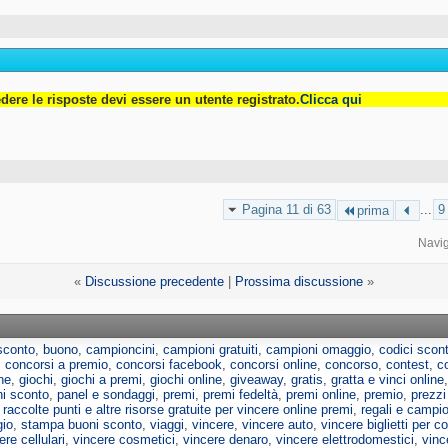
dere le risposte devi essere un utente registrato.
Clicca qui
Pagina 11 di 63
...
9
prima
Navi
«
Discussione precedente
|
Prossima discussione
»
sconto
,
buono
,
campioncini
,
campioni gratuiti
,
campioni omaggio
,
codici scon
,
concorsi a premio
,
concorsi facebook
,
concorsi online
,
concorso
,
contest
,
c
ne
,
giochi
,
giochi a premi
,
giochi online
,
giveaway
,
gratis
,
gratta e vinci online
ni sconto
,
panel e sondaggi
,
premi
,
premi fedeltà
,
premi online
,
premio
,
prezzi
,
raccolte punti e altre risorse gratuite per vincere online premi
,
regali e campion
io
,
stampa buoni sconto
,
viaggi
,
vincere
,
vincere auto
,
vincere biglietti per co
ere cellulari
,
vincere cosmetici
,
vincere denaro
,
vincere elettrodomestici
,
vince