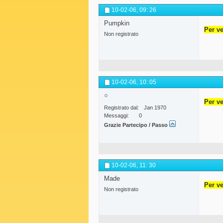
10-02-06,
09: 26
Pumpkin
Per ve
Non registrato
10-02-06,
10: 05
Per ve
Registrato dal
Jan 1970
Messaggi
0
Grazie Partecipo / Passo
10-02-06,
11: 30
Made
Per ve
Non registrato