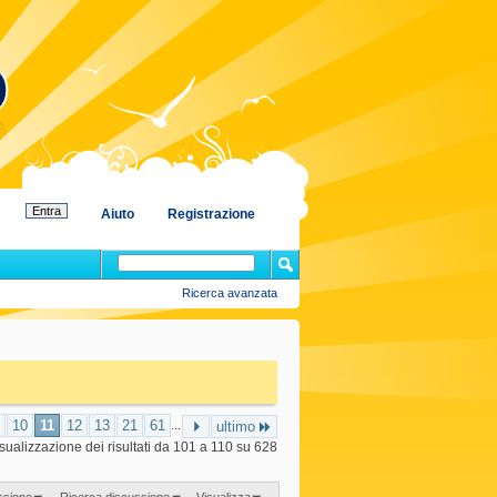
Aiuto
Registrazione
Ricerca avanzata
10
11
12
13
21
61
...
ultimo
sualizzazione dei risultati da 101 a 110 su 628
ssione
Ricerca discussione
Visualizza