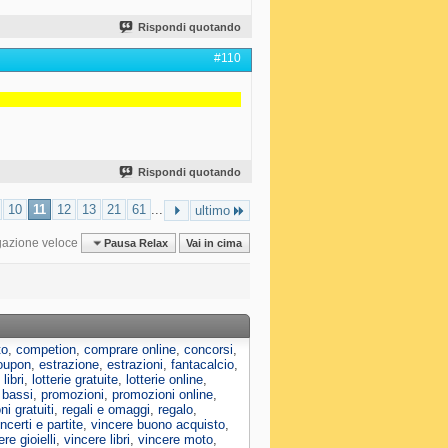
Rispondi quotando
#110
Rispondi quotando
10
11
12
13
21
61
...
ultimo
gazione veloce
Pausa Relax
Vai in cima
to
,
competion
,
comprare online
,
concorsi
,
oupon
,
estrazione
,
estrazioni
,
fantacalcio
,
,
libri
,
lotterie gratuite
,
lotterie online
,
 bassi
,
promozioni
,
promozioni online
,
i gratuiti
,
regali e omaggi
,
regalo
,
ncerti e partite
,
vincere buono acquisto
,
re gioielli
,
vincere libri
,
vincere moto
,