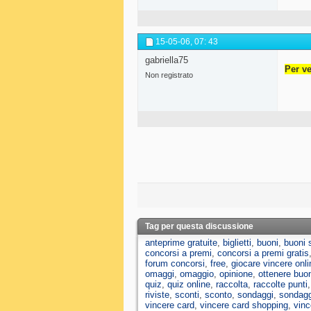
15-05-06,
07: 43
gabriella75
Per ve
Non registrato
Tag per questa discussione
anteprime gratuite
,
biglietti
,
buoni
,
buoni 
concorsi a premi
,
concorsi a premi gratis
forum concorsi
,
free
,
giocare vincere onli
omaggi
,
omaggio
,
opinione
,
ottenere buo
quiz
,
quiz online
,
raccolta
,
raccolte punti
riviste
,
sconti
,
sconto
,
sondaggi
,
sondagg
vincere card
,
vincere card shopping
,
vinc