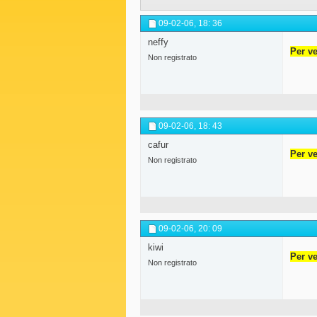
09-02-06,
18: 36
neffy
Per ve
Non registrato
09-02-06,
18: 43
cafur
Per ve
Non registrato
09-02-06,
20: 09
kiwi
Per ve
Non registrato