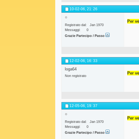
10-02-06,
21: 26
Per ve
Registrato dal
Jan 1970
Messaggi
0
Grazie Partecipo / Passo
12-02-06,
16: 33
loga64
Per ve
Non registrato
12-05-06,
19: 37
Per ve
Registrato dal
Jan 1970
Messaggi
0
Grazie Partecipo / Passo