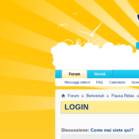
H
Forum
Novità
Messaggi odierni
FAQ
Calendario
Azio
Forum
Benvenuti
Pausa Relax
LOGIN
.
Discussione:
Come mai siete qui?