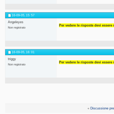
16-09-05,
15: 57
Angeleyes
Per vedere le risposte devi essere 
Non registrato
16-09-05,
16: 01
triggy
Per vedere le risposte devi essere 
Non registrato
«
Discussione pr