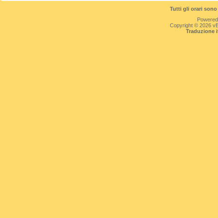
Tutti gli orari so
Powered
Copyright © 2026 vBul
Traduzione 