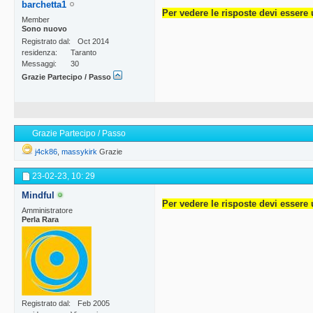
barchetta1
Per vedere le risposte devi essere 
Member
Sono nuovo
Registrato dal
Oct 2014
residenza
Taranto
Messaggi
30
Grazie Partecipo / Passo
Grazie Partecipo / Passo
j4ck86
,
massykirk
Grazie
23-02-23,
10: 29
Mindful
Per vedere le risposte devi essere 
Amministratore
Perla Rara
Registrato dal
Feb 2005