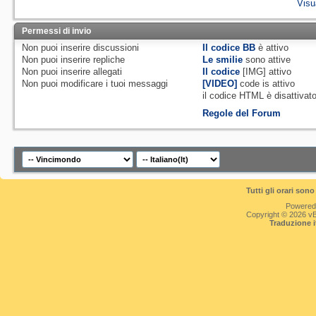
Visu
Permessi di invio
Non puoi
inserire discussioni
Il codice BB
è
attivo
Non puoi
inserire repliche
Le smilie
sono attive
Non puoi
inserire allegati
Il codice
[IMG]
attivo
Non puoi
modificare i tuoi messaggi
[VIDEO]
code is
attivo
il codice HTML è
disattivat
Regole del Forum
Tutti gli orari so
Powered
Copyright © 2026 vBul
Traduzione 