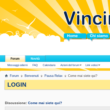
Home
Chi siamo
Forum
Novità
Messaggi odierni
FAQ
Calendario
Azioni del forum
Link veloci
Forum
Benvenuti
Pausa Relax
Come mai siete qui?
LOGIN
.
Discussione:
Come mai siete qui?