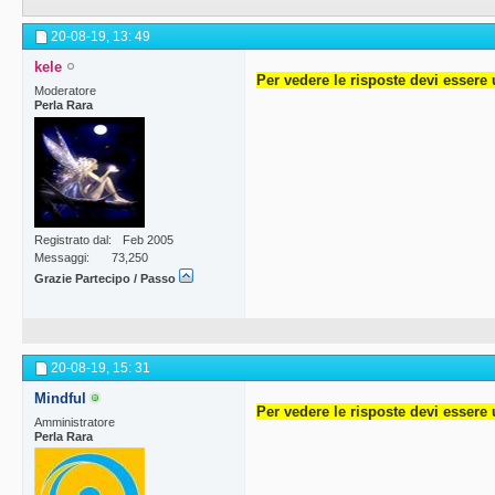
20-08-19,
13: 49
kele
Per vedere le risposte devi essere 
Moderatore
Perla Rara
Registrato dal
Feb 2005
Messaggi
73,250
Grazie Partecipo / Passo
20-08-19,
15: 31
Mindful
Per vedere le risposte devi essere 
Amministratore
Perla Rara