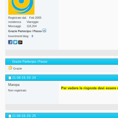
Registrato dal
Feb 2005
residenza
Viareggio
Messaggi
118,204
Grazie Partecipo / Passo
Inserimenti blog
8
Grazie Partecipo / Passo
Grazie
21-08-19,
03: 24
Maropa
Per vedere le risposte devi essere 
Non registrato
21-08-19,
03: 25