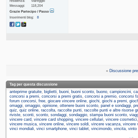
residenza
Viareggio
Messaggi
118,204
Grazie Partecipo / Passo
Inserimenti blog
8
«
Discussione pr
Tag per questa discussione
anteprime gratuite
,
biglietti
,
buoni
,
buoni sconto
,
buono
,
campioncini
,
ca
concorsi a premi
,
concorsi a premi gratis
,
concorsi a premio
,
concorsi 
forum concorsi
,
free
,
giocare vincere online
,
giochi
,
giochi a premi
,
gioch
omaggi
,
omaggio
,
opinione
,
ottenere buoni sconto
,
panel e sondaggi
,
pr
quiz
,
quiz online
,
raccolta
,
raccolte punti
,
raccolte punti e altre risorse g
riviste
,
sconti
,
sconto
,
sondaggi
,
sondaggio
,
stampa buoni sconto
,
viag
vincere card
,
vincere card shopping
,
vincere cellulari
,
vincere cosmetici
vincere musica
,
vincere online
,
vincere soldi
,
vincere vacanza
,
vincere 
vinci mondiali
,
vinci smartphone
,
vinci tablet
,
vincimondo
,
vincita
,
vinto