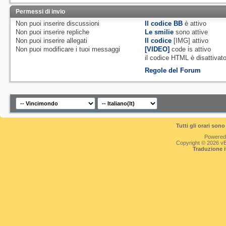
Permessi di invio
Non puoi
inserire discussioni
Il codice BB
è
attivo
Non puoi
inserire repliche
Le smilie
sono attive
Non puoi
inserire allegati
Il codice
[IMG]
attivo
Non puoi
modificare i tuoi messaggi
[VIDEO]
code is
attivo
il codice HTML è
disattivat
Regole del Forum
Tutti gli orari so
Powered
Copyright © 2026 vBul
Traduzione 