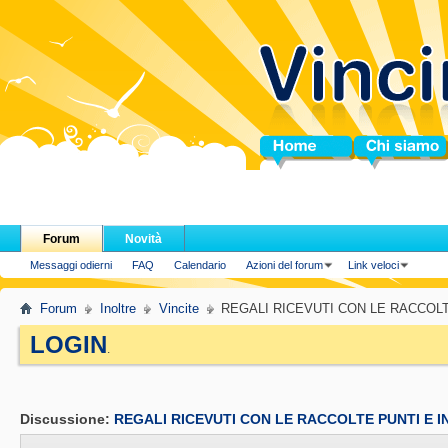
Home
Chi siamo
Forum
Novità
Messaggi odierni
FAQ
Calendario
Azioni del forum
Link veloci
Forum
Inoltre
Vincite
REGALI RICEVUTI CON LE RACCOL
LOGIN
.
Discussione:
REGALI RICEVUTI CON LE RACCOLTE PUNTI E 