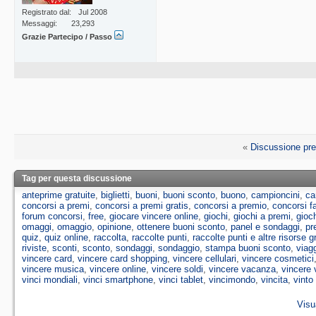
Registrato dal
Jul 2008
Messaggi
23,293
Grazie Partecipo / Passo
«
Discussione pr
Tag per questa discussione
anteprime gratuite
,
biglietti
,
buoni
,
buoni sconto
,
buono
,
campioncini
,
ca
concorsi a premi
,
concorsi a premi gratis
,
concorsi a premio
,
concorsi 
forum concorsi
,
free
,
giocare vincere online
,
giochi
,
giochi a premi
,
gioch
omaggi
,
omaggio
,
opinione
,
ottenere buoni sconto
,
panel e sondaggi
,
pr
quiz
,
quiz online
,
raccolta
,
raccolte punti
,
raccolte punti e altre risorse g
riviste
,
sconti
,
sconto
,
sondaggi
,
sondaggio
,
stampa buoni sconto
,
viag
vincere card
,
vincere card shopping
,
vincere cellulari
,
vincere cosmetici
vincere musica
,
vincere online
,
vincere soldi
,
vincere vacanza
,
vincere 
vinci mondiali
,
vinci smartphone
,
vinci tablet
,
vincimondo
,
vincita
,
vinto
Visu