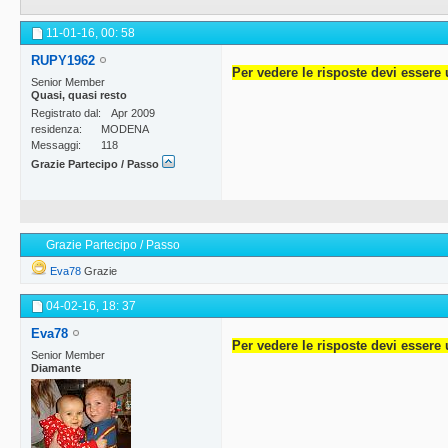
11-01-16,
00: 58
RUPY1962
Per vedere le risposte devi essere 
Senior Member
Quasi, quasi resto
Registrato dal
Apr 2009
residenza
MODENA
Messaggi
118
Grazie Partecipo / Passo
Grazie Partecipo / Passo
Eva78
Grazie
04-02-16,
18: 37
Eva78
Per vedere le risposte devi essere 
Senior Member
Diamante