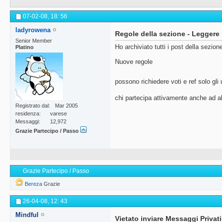
07-02-08,
18: 56
ladyrowena
Regole della sezione - Leggere 
Senior Member
Ho archiviato tutti i post della sezio
Platino
Nuove regole
possono richiedere voti e ref solo gli 
chi partecipa attivamente anche ad al
Registrato dal
Mar 2005
residenza
varese
Messaggi
12,972
Grazie Partecipo / Passo
Grazie Partecipo / Passo
Bereza
Grazie
26-04-08,
12: 43
Mindful
Vietato inviare Messaggi Privati