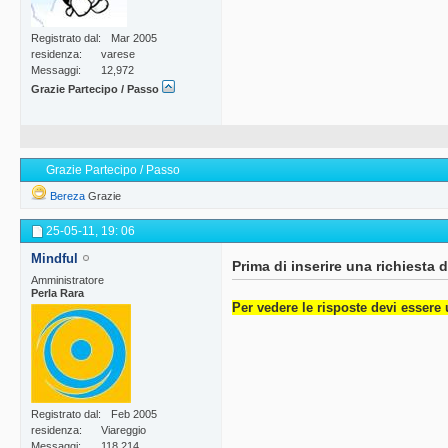
Registrato dal
Mar 2005
residenza
varese
Messaggi
12,972
Grazie Partecipo / Passo
Grazie Partecipo / Passo
Bereza
Grazie
25-05-11,
19: 06
Mindful
Prima di inserire una richiesta di
Amministratore
Perla Rara
Per vedere le risposte devi essere 
Registrato dal
Feb 2005
residenza
Viareggio
Messaggi
118,214