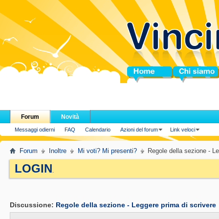
Home
Chi siamo
Forum
Novità
Messaggi odierni
FAQ
Calendario
Azioni del forum
Link veloci
Forum
Inoltre
Mi voti? Mi presenti?
Regole della sezione - Le
LOGIN
.
Discussione:
Regole della sezione - Leggere prima di scrivere