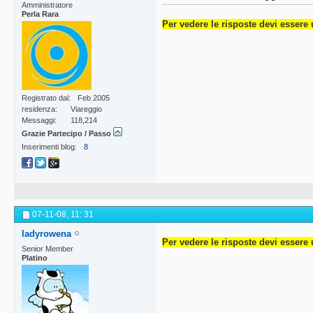
Amministratore
Perla Rara
Per vedere le risposte devi essere 
Registrato dal
Feb 2005
residenza
Viareggio
Messaggi
118,214
Grazie Partecipo / Passo
Inserimenti blog
8
07-11-08,
11: 31
ladyrowena
Per vedere le risposte devi essere 
Senior Member
Platino