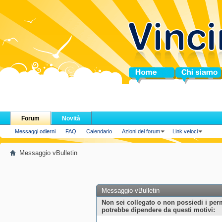
Home
Chi siamo
Forum
Novità
Messaggi odierni
FAQ
Calendario
Azioni del forum
Link veloci
Messaggio vBulletin
Messaggio vBulletin
Non sei collegato o non possiedi i per
potrebbe dipendere da questi motivi: