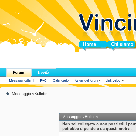
Home
Chi siamo
Forum
Novità
Messaggi odierni
FAQ
Calendario
Azioni del forum
Link veloci
Messaggio vBulletin
Messaggio vBulletin
Non sei collegato o non possiedi i per
potrebbe dipendere da questi motivi: