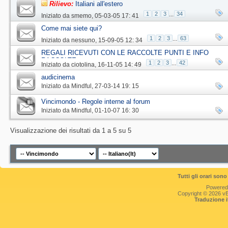
Rilievo:
Italiani all'estero
1
2
3
...
34
Iniziato da
smemo
‎, 05-03-05 17: 41
Come mai siete qui?
1
2
3
...
63
Iniziato da
nessuno
‎, 15-09-05 12: 34
REGALI RICEVUTI CON LE RACCOLTE PUNTI E INFO
RACCOLTE
1
2
3
...
42
Iniziato da
ciotolina
‎, 16-11-05 14: 49
audicinema
Iniziato da
Mindful
‎, 27-03-14 19: 15
Vincimondo - Regole interne al forum
Iniziato da
Mindful
‎, 01-10-07 16: 30
Visualizzazione dei risultati da 1 a 5 su 5
Tutti gli orari so
Powered
Copyright © 2026 vBul
Traduzione 