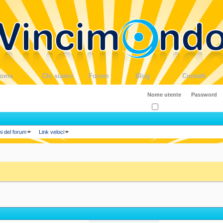
ome
Chi siamo
Forum
Blog
Contatti
Ricordati?
ni del forum
Link veloci