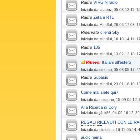
Radio
VIRGIN radio
Iniziato da
tatapez
‎, 05-03-12 11: 1
Radio
Zeta e RTL
Iniziato da
Mindful
‎, 26-06-17 08: 1
Riservato
clienti Sky
Iniziato da
Mindful
‎, 16-10-14 11: 1
Radio
105
Iniziato da
Mindful
‎, 13-02-12 18: 1
Rilievo:
Italiani all'estero
Iniziato da
smemo
‎, 05-03-05 17: 4
Radio
Subasio
Iniziato da
Mindful
‎, 23-01-18 10: 1
Come mai siete qui?
Iniziato da
nessuno
‎, 15-09-05 12: 
Alla Ricerca di Dory
Iniziato da
j4ck86
‎, 04-09-16 12: 39
REGALI RICEVUTI CON LE RA
RACCOLTE
Iniziato da
ciotolina
‎, 16-11-05 14: 
audicinema