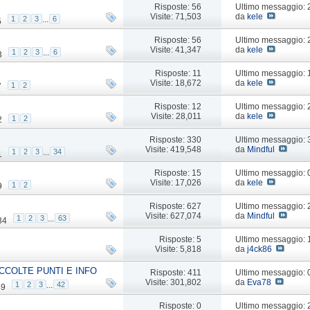
Risposte: 56
Ultimo messaggio:
Visite: 71,503
da
kele
1
2
3
...
6
5
Risposte: 56
Ultimo messaggio:
Visite: 41,347
da
kele
1
2
3
...
6
3
Risposte: 11
Ultimo messaggio:
Visite: 18,672
da
kele
1
2
7
Risposte: 12
Ultimo messaggio:
Visite: 28,011
da
kele
1
2
2
Risposte: 330
Ultimo messaggio:
Visite: 419,548
da
Mindful
1
2
3
...
34
1
Risposte: 15
Ultimo messaggio: 
Visite: 17,026
da
kele
1
2
9
Risposte: 627
Ultimo messaggio:
Visite: 627,074
da
Mindful
1
2
3
...
63
34
Risposte: 5
Ultimo messaggio:
Visite: 5,818
da
j4ck86
CCOLTE PUNTI E INFO
Risposte: 411
Ultimo messaggio:
Visite: 301,802
da
Eva78
1
2
3
...
42
49
Risposte: 0
Ultimo messaggio: