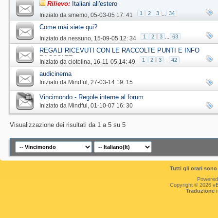
Rilievo:
Italiani all'estero
1
2
3
...
34
Iniziato da
smemo
‎, 05-03-05 17: 41
Come mai siete qui?
1
2
3
...
63
Iniziato da
nessuno
‎, 15-09-05 12: 34
REGALI RICEVUTI CON LE RACCOLTE PUNTI E INFO
RACCOLTE
1
2
3
...
42
Iniziato da
ciotolina
‎, 16-11-05 14: 49
audicinema
Iniziato da
Mindful
‎, 27-03-14 19: 15
Vincimondo - Regole interne al forum
Iniziato da
Mindful
‎, 01-10-07 16: 30
Visualizzazione dei risultati da 1 a 5 su 5
Tutti gli orari so
Powered
Copyright © 2026 vBul
Traduzione 