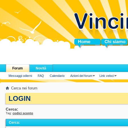
Home
Chi siamo
Forum
Novità
Messaggi odierni
FAQ
Calendario
Azioni del forum
Link veloci
Cerca nei forum
LOGIN
.
Cerca:
Tag:
codici sconto
Cerca
: