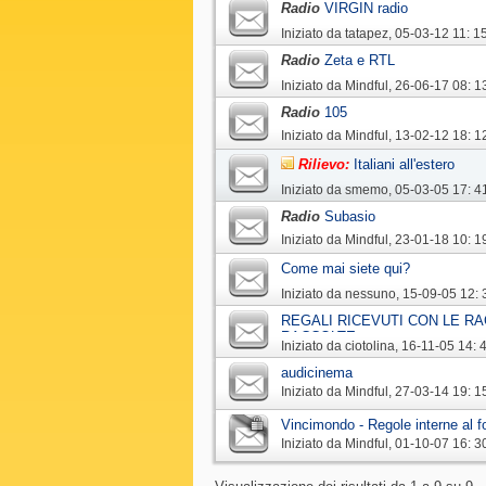
Radio
VIRGIN radio
Iniziato da
tatapez
‎, 05-03-12 11: 1
Radio
Zeta e RTL
Iniziato da
Mindful
‎, 26-06-17 08: 1
Radio
105
Iniziato da
Mindful
‎, 13-02-12 18: 1
Rilievo:
Italiani all'estero
Iniziato da
smemo
‎, 05-03-05 17: 4
Radio
Subasio
Iniziato da
Mindful
‎, 23-01-18 10: 1
Come mai siete qui?
Iniziato da
nessuno
‎, 15-09-05 12: 
REGALI RICEVUTI CON LE RA
RACCOLTE
Iniziato da
ciotolina
‎, 16-11-05 14: 
audicinema
Iniziato da
Mindful
‎, 27-03-14 19: 1
Vincimondo - Regole interne al 
Iniziato da
Mindful
‎, 01-10-07 16: 3