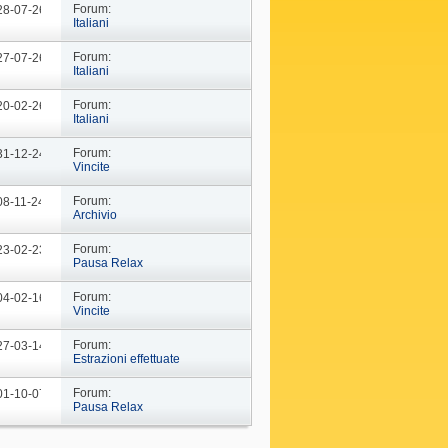
Forum:
 28-07-26
09: 02
Italiani
Forum:
 27-07-26
09: 23
Italiani
Forum:
 20-02-26
16: 21
Italiani
Forum:
 31-12-24
09: 44
Vincite
Forum:
08-11-24
09: 57
Archivio
Forum:
 23-02-23
10: 29
Pausa Relax
Forum:
 04-02-16
18: 37
Vincite
Forum:
 27-03-14
19: 15
Estrazioni effettuate
Forum:
 01-10-07
16: 45
Pausa Relax