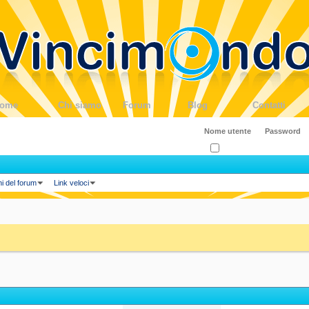
ome
Chi siamo
Forum
Blog
Contatti
Ricordati?
ni del forum
Link veloci