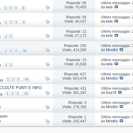
Risposte: 56
Ultimo messaggio:
Visite: 70,455
da
kele
1
2
3
...
6
5
Risposte: 56
Ultimo messaggio:
Visite: 40,107
da
kele
1
2
3
...
6
3
Risposte: 12
Ultimo messaggio:
Visite: 27,172
da
kele
1
2
2
Risposte: 330
Ultimo messaggio:
Visite: 414,260
da
Mindful
1
2
3
...
34
1
Risposte: 15
Ultimo messaggio: 
Visite: 15,930
da
kele
1
2
9
Risposte: 627
Ultimo messaggio:
Visite: 623,479
da
Mindful
1
2
3
...
63
34
CCOLTE PUNTI E INFO
Risposte: 411
Ultimo messaggio:
Visite: 301,187
da
Eva78
1
2
3
...
42
49
Risposte: 0
Ultimo messaggio:
Visite: 176,782
da
Mindful
5
forum
Risposte: 1
Ultimo messaggio:
Visite: 192,447
da
Mindful
0