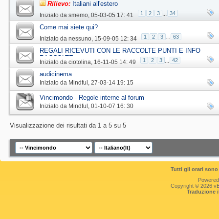
Rilievo:
Italiani all'estero
1
2
3
...
34
Iniziato da
smemo
‎, 05-03-05 17: 41
Come mai siete qui?
1
2
3
...
63
Iniziato da
nessuno
‎, 15-09-05 12: 34
REGALI RICEVUTI CON LE RACCOLTE PUNTI E INFO
RACCOLTE
1
2
3
...
42
Iniziato da
ciotolina
‎, 16-11-05 14: 49
audicinema
Iniziato da
Mindful
‎, 27-03-14 19: 15
Vincimondo - Regole interne al forum
Iniziato da
Mindful
‎, 01-10-07 16: 30
Visualizzazione dei risultati da 1 a 5 su 5
Tutti gli orari so
Powered
Copyright © 2026 vBul
Traduzione 