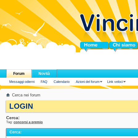
Home
Chi siamo
Forum
Novità
Messaggi odierni
FAQ
Calendario
Azioni del forum
Link veloci
Cerca nei forum
LOGIN
.
Cerca:
Tag:
concorsi a premio
Cerca
: