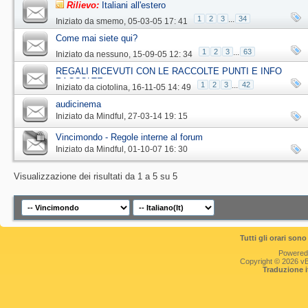
Rilievo:
Italiani all'estero
1
2
3
...
34
Iniziato da
smemo
‎, 05-03-05 17: 41
Come mai siete qui?
1
2
3
...
63
Iniziato da
nessuno
‎, 15-09-05 12: 34
REGALI RICEVUTI CON LE RACCOLTE PUNTI E INFO
RACCOLTE
1
2
3
...
42
Iniziato da
ciotolina
‎, 16-11-05 14: 49
audicinema
Iniziato da
Mindful
‎, 27-03-14 19: 15
Vincimondo - Regole interne al forum
Iniziato da
Mindful
‎, 01-10-07 16: 30
Visualizzazione dei risultati da 1 a 5 su 5
Tutti gli orari so
Powered
Copyright © 2026 vBul
Traduzione 