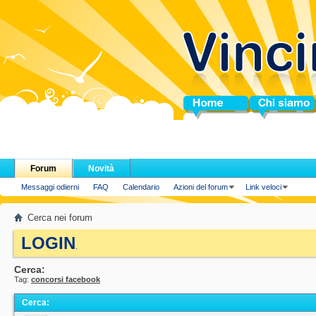
Home
Chi siamo
Forum
Novità
Messaggi odierni
FAQ
Calendario
Azioni del forum
Link veloci
Cerca nei forum
LOGIN
.
Cerca:
Tag:
concorsi facebook
Cerca
: