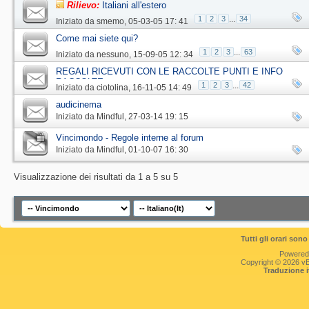
Rilievo:
Italiani all'estero
1
2
3
...
34
Iniziato da
smemo
‎, 05-03-05 17: 41
Come mai siete qui?
1
2
3
...
63
Iniziato da
nessuno
‎, 15-09-05 12: 34
REGALI RICEVUTI CON LE RACCOLTE PUNTI E INFO
RACCOLTE
1
2
3
...
42
Iniziato da
ciotolina
‎, 16-11-05 14: 49
audicinema
Iniziato da
Mindful
‎, 27-03-14 19: 15
Vincimondo - Regole interne al forum
Iniziato da
Mindful
‎, 01-10-07 16: 30
Visualizzazione dei risultati da 1 a 5 su 5
Tutti gli orari so
Powered
Copyright © 2026 vBul
Traduzione 