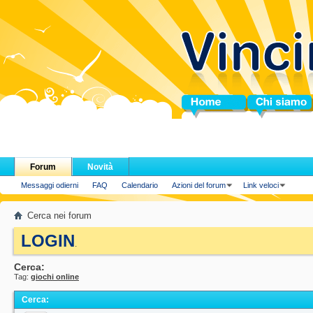
Home
Chi siamo
Forum
Novità
Messaggi odierni
FAQ
Calendario
Azioni del forum
Link veloci
Cerca nei forum
LOGIN
.
Cerca:
Tag:
giochi online
Cerca
: