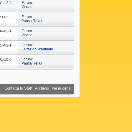
Forum:
 31-12-24
09: 44
Vincite
Forum:
 23-02-23
10: 29
Pausa Relax
Forum:
 04-02-16
18: 37
Vincite
Forum:
 27-03-14
19: 15
Estrazioni effettuate
Forum:
 01-10-07
16: 45
Pausa Relax
Contatta lo Staff
Archivio
Vai in cima