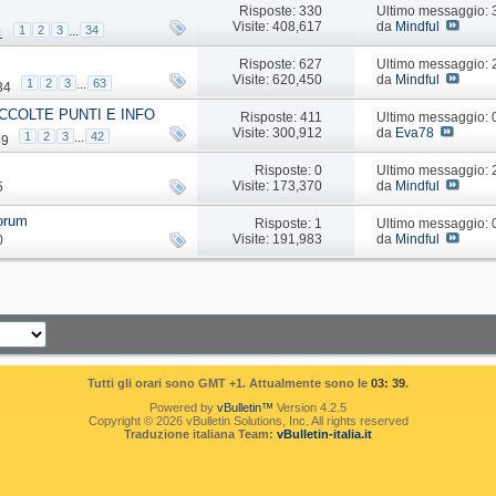
Risposte: 330
Ultimo messaggio:
Visite: 408,617
da
Mindful
1
2
3
...
34
1
Risposte: 627
Ultimo messaggio:
Visite: 620,450
da
Mindful
1
2
3
...
63
34
CCOLTE PUNTI E INFO
Risposte: 411
Ultimo messaggio:
Visite: 300,912
da
Eva78
1
2
3
...
42
49
Risposte: 0
Ultimo messaggio:
Visite: 173,370
da
Mindful
5
forum
Risposte: 1
Ultimo messaggio:
Visite: 191,983
da
Mindful
0
Tutti gli orari sono GMT +1. Attualmente sono le
03: 39
.
Powered by
vBulletin™
Version 4.2.5
Copyright © 2026 vBulletin Solutions, Inc. All rights reserved
Traduzione italiana Team:
vBulletin-italia.it