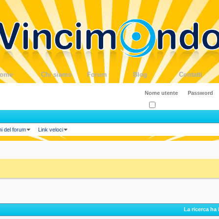
ome
Chi siamo
Forum
Blog
Contatti
Ricordati?
ni del forum
Link veloci
La ricerca ha