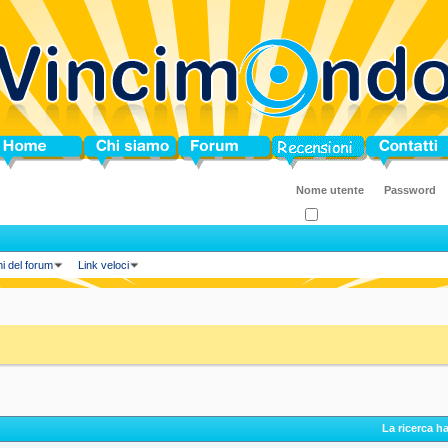
ome
Chi siamo
Forum
Blog
Contatti
Ricordati?
ni del forum
Link veloci
La ricerca h