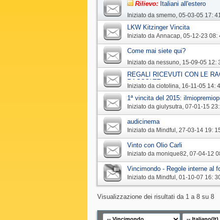
Rilievo:
Italiani all'estero
Iniziato da
smemo
‎, 05-03-05 17: 4
LKW Kitzinger Vincita
Iniziato da
Annacap
‎, 05-12-23 08:
Come mai siete qui?
Iniziato da
nessuno
‎, 15-09-05 12: 
REGALI RICEVUTI CON LE RA
RACCOLTE
Iniziato da
ciotolina
‎, 16-11-05 14: 
1ª vincita del 2015: ilmiopremiop
Iniziato da
giulysutra
‎, 07-01-15 23
audicinema
Iniziato da
Mindful
‎, 27-03-14 19: 1
Vinto con Olio Carli
Iniziato da
monique82
‎, 07-04-12 0
Vincimondo - Regole interne al 
Iniziato da
Mindful
‎, 01-10-07 16: 3
Visualizzazione dei risultati da 1 a 8 su 8