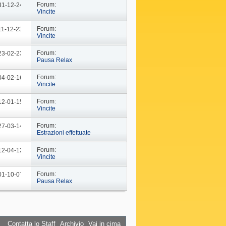
Forum:
 31-12-24
09: 44
Vincite
Forum:
11-12-23
09: 14
Vincite
Forum:
 23-02-23
10: 29
Pausa Relax
Forum:
 04-02-16
18: 37
Vincite
Forum:
 12-01-15
10: 11
Vincite
Forum:
 27-03-14
19: 15
Estrazioni effettuate
Forum:
 12-04-12
14: 38
Vincite
Forum:
 01-10-07
16: 45
Pausa Relax
Contatta lo Staff
Archivio
Vai in cima