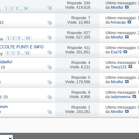
Risposte: 330
Ultimo messaggio:
Visite: 419,818
da
Mindful
1
2
3
...
34
1
Risposte: 7
Ultimo messaggio: 
Visite: 10,983
da
Annacap
 42
Risposte: 627
Ultimo messaggio:
Visite: 627,305
da
Mindful
1
2
3
...
63
34
CCOLTE PUNTI E INFO
Risposte: 411
Ultimo messaggio:
Visite: 301,851
da
Eva78
1
2
3
...
42
49
iùbello!
Risposte: 4
Ultimo messaggio:
Visite: 8,211
da
Tracy123
: 18
Risposte: 0
Ultimo messaggio:
Visite: 179,588
da
Mindful
5
Risposte: 9
Ultimo messaggio:
Visite: 8,966
da
ladyrowena
8: 33
forum
Risposte: 1
Ultimo messaggio:
Visite: 193,281
da
Mindful
0