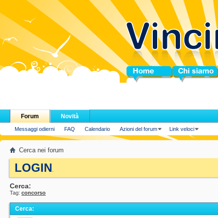
Home
Chi siamo
Forum
Novità
Messaggi odierni
FAQ
Calendario
Azioni del forum
Link veloci
Cerca nei forum
LOGIN
.
Cerca:
Tag:
concorso
Cerca
: