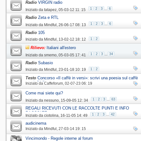
Radio
VIRGIN radio
1
2
3
...
6
Iniziato da
tatapez
‎, 05-03-12 11: 15
Radio
Zeta e RTL
1
2
3
...
6
Iniziato da
Mindful
‎, 26-06-17 08: 13
Radio
105
1
2
Iniziato da
Mindful
‎, 13-02-12 18: 12
Rilievo:
Italiani all'estero
1
2
3
...
34
Iniziato da
smemo
‎, 05-03-05 17: 41
Radio
Subasio
1
2
Iniziato da
Mindful
‎, 23-01-18 10: 19
Testo
Concorso «Il caffè in versi»: scrivi una poesia sul caffè
scad. 31/8
Iniziato da
Caffeforum
‎, 02-07-23 06: 19
Come mai siete qui?
1
2
3
...
63
Iniziato da
nessuno
‎, 15-09-05 12: 34
REGALI RICEVUTI CON LE RACCOLTE PUNTI E INFO
RACCOLTE
1
2
3
...
42
Iniziato da
ciotolina
‎, 16-11-05 14: 49
audicinema
Iniziato da
Mindful
‎, 27-03-14 19: 15
Vincimondo - Regole interne al forum