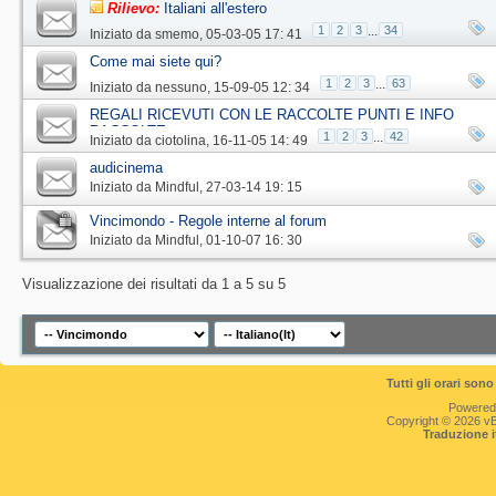
Rilievo:
Italiani all'estero
1
2
3
...
34
Iniziato da
smemo
‎, 05-03-05 17: 41
Come mai siete qui?
1
2
3
...
63
Iniziato da
nessuno
‎, 15-09-05 12: 34
REGALI RICEVUTI CON LE RACCOLTE PUNTI E INFO
RACCOLTE
1
2
3
...
42
Iniziato da
ciotolina
‎, 16-11-05 14: 49
audicinema
Iniziato da
Mindful
‎, 27-03-14 19: 15
Vincimondo - Regole interne al forum
Iniziato da
Mindful
‎, 01-10-07 16: 30
Visualizzazione dei risultati da 1 a 5 su 5
Tutti gli orari so
Powered
Copyright © 2026 vBul
Traduzione 