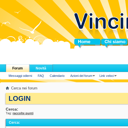
Home
Chi siamo
Forum
Novità
Messaggi odierni
FAQ
Calendario
Azioni del forum
Link veloci
Cerca nei forum
LOGIN
.
Cerca:
Tag:
raccolte punti
Cerca
: