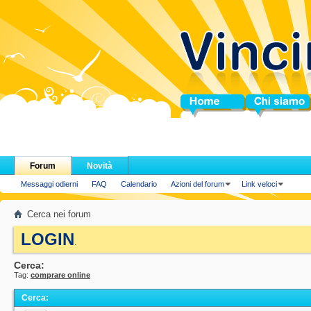
Home
Chi siamo
Forum
Novità
Messaggi odierni
FAQ
Calendario
Azioni del forum
Link veloci
Cerca nei forum
LOGIN
.
Cerca:
Tag:
comprare online
Cerca
: