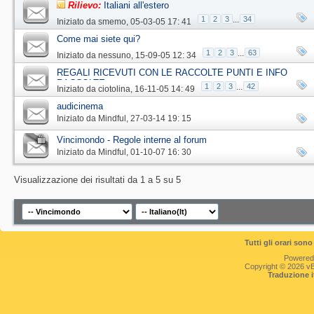
Rilievo:
Italiani all'estero
1
2
3
...
34
Iniziato da
smemo
‎, 05-03-05 17: 41
Come mai siete qui?
1
2
3
...
63
Iniziato da
nessuno
‎, 15-09-05 12: 34
REGALI RICEVUTI CON LE RACCOLTE PUNTI E INFO
RACCOLTE
1
2
3
...
42
Iniziato da
ciotolina
‎, 16-11-05 14: 49
audicinema
Iniziato da
Mindful
‎, 27-03-14 19: 15
Vincimondo - Regole interne al forum
Iniziato da
Mindful
‎, 01-10-07 16: 30
Visualizzazione dei risultati da 1 a 5 su 5
Tutti gli orari so
Powered
Copyright © 2026 vBul
Traduzione 