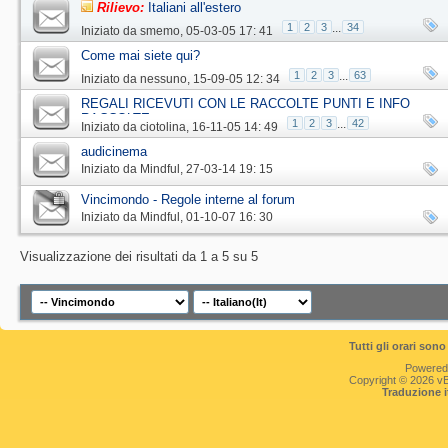
Rilievo:
Italiani all'estero
1
2
3
...
34
Iniziato da
smemo
‎, 05-03-05 17: 41
Come mai siete qui?
1
2
3
...
63
Iniziato da
nessuno
‎, 15-09-05 12: 34
REGALI RICEVUTI CON LE RACCOLTE PUNTI E INFO
RACCOLTE
1
2
3
...
42
Iniziato da
ciotolina
‎, 16-11-05 14: 49
audicinema
Iniziato da
Mindful
‎, 27-03-14 19: 15
Vincimondo - Regole interne al forum
Iniziato da
Mindful
‎, 01-10-07 16: 30
Visualizzazione dei risultati da 1 a 5 su 5
Tutti gli orari so
Powered
Copyright © 2026 vBul
Traduzione 