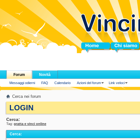
Home
Chi siamo
Forum
Novità
Messaggi odierni
FAQ
Calendario
Azioni del forum
Link veloci
Cerca nei forum
LOGIN
.
Cerca:
Tag:
gratta e vinci online
Cerca
: