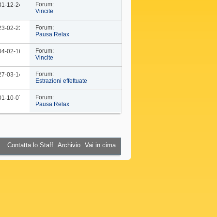
Forum:
 31-12-24
09: 44
Vincite
Forum:
 23-02-23
10: 29
Pausa Relax
Forum:
 04-02-16
18: 37
Vincite
Forum:
 27-03-14
19: 15
Estrazioni effettuate
Forum:
 01-10-07
16: 45
Pausa Relax
Contatta lo Staff
Archivio
Vai in cima