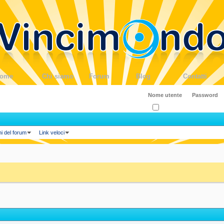
ome
Chi siamo
Forum
Blog
Contatti
Ricordati?
ni del forum
Link veloci