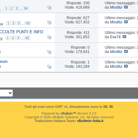
Risposte: 330
Ultimo messaggio:
Visite: 419,989
da
Mindful
1
2
3
...
34
1
Risposte: 627
Ultimo messaggio:
Visite: 627,452
da
Mindful
1
2
3
...
63
34
CCOLTE PUNTI E INFO
Risposte: 411
Ultimo messaggio:
Visite: 301,852
da
Eva78
1
2
3
...
42
49
Risposte: 0
Ultimo messaggio:
Visite: 179,641
da
Mindful
5
forum
Risposte: 1
Ultimo messaggio:
Visite: 193,284
da
Mindful
0
Tutti gli orari sono GMT +1. Attualmente sono le
19: 30
.
Powered by
vBulletin™
Version 4.2.5
Copyright © 2026 vBulletin Solutions, Inc. All rights reserved
Traduzione italiana Team:
vBulletin-italia.it