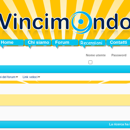
ome
Chi siamo
Forum
Blog
Contatti
Ricordati?
ni del forum
Link veloci
La ricerca ha