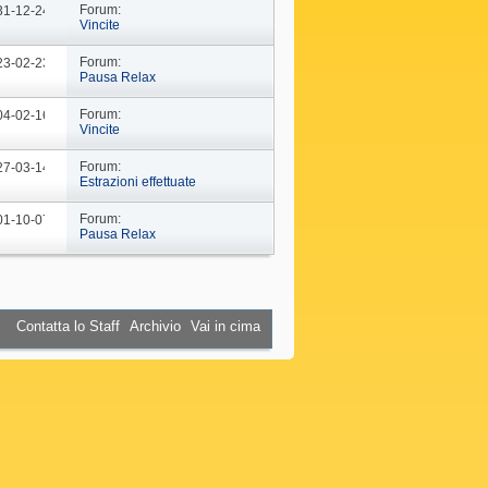
Forum:
 31-12-24
09: 44
Vincite
Forum:
 23-02-23
10: 29
Pausa Relax
Forum:
 04-02-16
18: 37
Vincite
Forum:
 27-03-14
19: 15
Estrazioni effettuate
Forum:
 01-10-07
16: 45
Pausa Relax
Contatta lo Staff
Archivio
Vai in cima