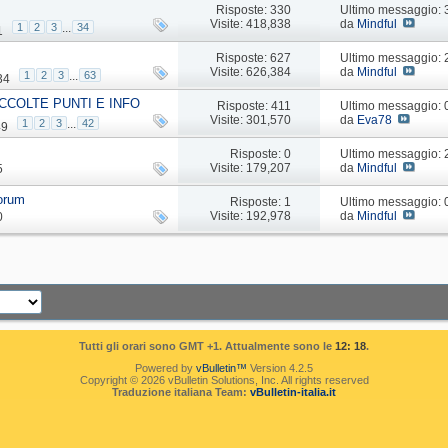
Risposte: 330
Ultimo messaggio:
Visite: 418,838
da
Mindful
1
2
3
...
34
1
Risposte: 627
Ultimo messaggio:
Visite: 626,384
da
Mindful
1
2
3
...
63
34
CCOLTE PUNTI E INFO
Risposte: 411
Ultimo messaggio:
Visite: 301,570
da
Eva78
1
2
3
...
42
49
Risposte: 0
Ultimo messaggio:
Visite: 179,207
da
Mindful
5
forum
Risposte: 1
Ultimo messaggio:
Visite: 192,978
da
Mindful
0
Tutti gli orari sono GMT +1. Attualmente sono le
12: 18
.
Powered by
vBulletin™
Version 4.2.5
Copyright © 2026 vBulletin Solutions, Inc. All rights reserved
Traduzione italiana Team:
vBulletin-italia.it