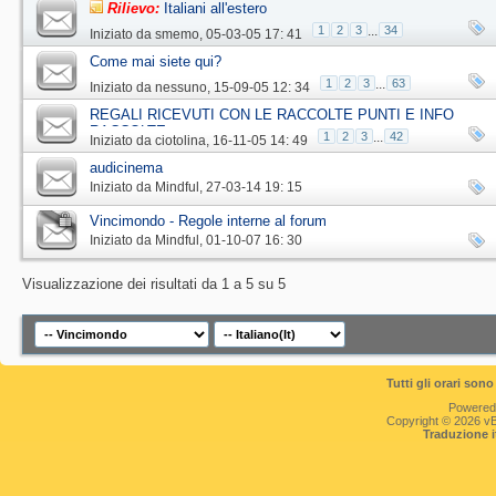
Rilievo:
Italiani all'estero
1
2
3
...
34
Iniziato da
smemo
‎, 05-03-05 17: 41
Come mai siete qui?
1
2
3
...
63
Iniziato da
nessuno
‎, 15-09-05 12: 34
REGALI RICEVUTI CON LE RACCOLTE PUNTI E INFO
RACCOLTE
1
2
3
...
42
Iniziato da
ciotolina
‎, 16-11-05 14: 49
audicinema
Iniziato da
Mindful
‎, 27-03-14 19: 15
Vincimondo - Regole interne al forum
Iniziato da
Mindful
‎, 01-10-07 16: 30
Visualizzazione dei risultati da 1 a 5 su 5
Tutti gli orari so
Powered
Copyright © 2026 vBul
Traduzione 