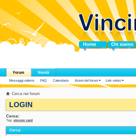
Home
Chi siamo
Forum
Novità
Messaggi odierni
FAQ
Calendario
Azioni del forum
Link veloci
Cerca nei forum
LOGIN
.
Cerca:
Tag:
vincere card
Cerca
: