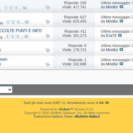
Risposte: 330
Ultimo messaggio:
Visite: 417,741
da
Mindful
1
2
3
...
34
1
Risposte: 627
Ultimo messaggio:
Visite: 625,405
da
Mindful
1
2
3
...
63
34
CCOLTE PUNTI E INFO
Risposte: 411
Ultimo messaggio:
Visite: 301,273
da
Eva78
1
2
3
...
42
49
Risposte: 0
Ultimo messaggio:
Visite: 178,715
da
Mindful
5
forum
Risposte: 1
Ultimo messaggio:
Visite: 192,688
da
Mindful
0
Tutti gli orari sono GMT +1. Attualmente sono le
04: 49
.
Powered by
vBulletin™
Version 4.2.5
Copyright © 2026 vBulletin Solutions, Inc. All rights reserved
Traduzione italiana Team:
vBulletin-italia.it