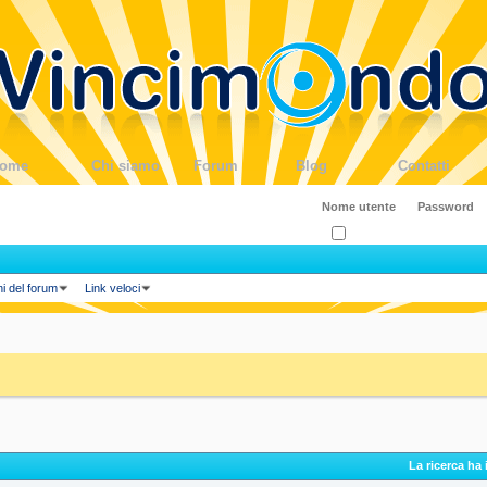
ome
Chi siamo
Forum
Blog
Contatti
Ricordati?
ni del forum
Link veloci
La ricerca ha