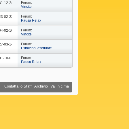
Forum:
 31-12-24
09: 44
Vincite
Forum:
 23-02-23
10: 29
Pausa Relax
Forum:
 04-02-16
18: 37
Vincite
Forum:
 27-03-14
19: 15
Estrazioni effettuate
Forum:
 01-10-07
16: 45
Pausa Relax
Contatta lo Staff
Archivio
Vai in cima