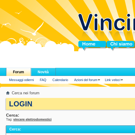
Home
Chi siamo
Forum
Novità
Messaggi odierni
FAQ
Calendario
Azioni del forum
Link veloci
Cerca nei forum
LOGIN
.
Cerca:
Tag:
vincere elettrodomestici
Cerca
: