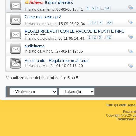
Rilievo:
Italiani all'estero
1
2
3
...
34
Iniziato da
smemo
‎, 05-03-05 17: 41
Come mai siete qui?
1
2
3
...
63
Iniziato da
nessuno
‎, 15-09-05 12: 34
REGALI RICEVUTI CON LE RACCOLTE PUNTI E INFO
RACCOLTE
1
2
3
...
42
Iniziato da
ciotolina
‎, 16-11-05 14: 49
audicinema
Iniziato da
Mindful
‎, 27-03-14 19: 15
Vincimondo - Regole interne al forum
Iniziato da
Mindful
‎, 01-10-07 16: 30
Visualizzazione dei risultati da 1 a 5 su 5
Tutti gli orari so
Powered
Copyright © 2026 vBul
Traduzione 