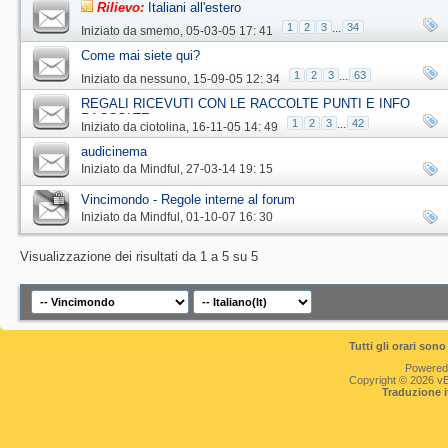
Rilievo:
Italiani all'estero
1
2
3
...
34
Iniziato da
smemo
‎, 05-03-05 17: 41
Come mai siete qui?
1
2
3
...
63
Iniziato da
nessuno
‎, 15-09-05 12: 34
REGALI RICEVUTI CON LE RACCOLTE PUNTI E INFO
RACCOLTE
1
2
3
...
42
Iniziato da
ciotolina
‎, 16-11-05 14: 49
audicinema
Iniziato da
Mindful
‎, 27-03-14 19: 15
Vincimondo - Regole interne al forum
Iniziato da
Mindful
‎, 01-10-07 16: 30
Visualizzazione dei risultati da 1 a 5 su 5
Tutti gli orari so
Powered
Copyright © 2026 vBul
Traduzione 