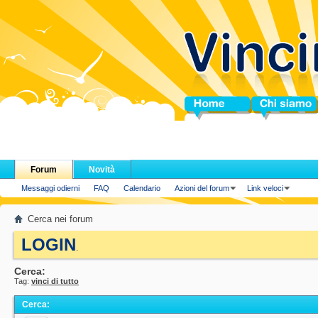
Home
Chi siamo
Forum
Novità
Messaggi odierni
FAQ
Calendario
Azioni del forum
Link veloci
Cerca nei forum
LOGIN
.
Cerca:
Tag:
vinci di tutto
Cerca
: