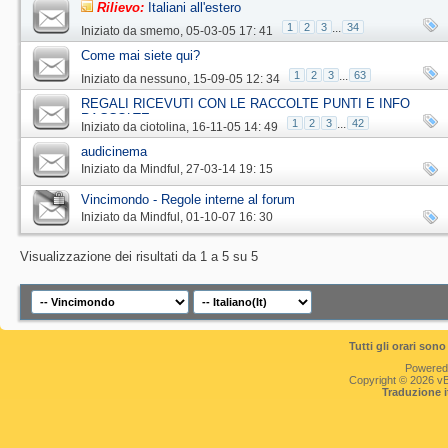
Rilievo:
Italiani all'estero
1
2
3
...
34
Iniziato da
smemo
‎, 05-03-05 17: 41
Come mai siete qui?
1
2
3
...
63
Iniziato da
nessuno
‎, 15-09-05 12: 34
REGALI RICEVUTI CON LE RACCOLTE PUNTI E INFO
RACCOLTE
1
2
3
...
42
Iniziato da
ciotolina
‎, 16-11-05 14: 49
audicinema
Iniziato da
Mindful
‎, 27-03-14 19: 15
Vincimondo - Regole interne al forum
Iniziato da
Mindful
‎, 01-10-07 16: 30
Visualizzazione dei risultati da 1 a 5 su 5
Tutti gli orari so
Powered
Copyright © 2026 vBul
Traduzione 