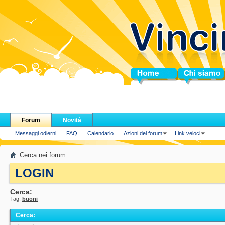
Home
Chi siamo
Forum
Novità
Messaggi odierni
FAQ
Calendario
Azioni del forum
Link veloci
Cerca nei forum
LOGIN
.
Cerca:
Tag:
buoni
Cerca
: