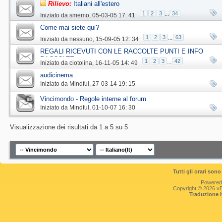
Rilievo:
Italiani all'estero
1
2
3
...
34
Iniziato da
smemo
‎, 05-03-05 17: 41
Come mai siete qui?
1
2
3
...
63
Iniziato da
nessuno
‎, 15-09-05 12: 34
REGALI RICEVUTI CON LE RACCOLTE PUNTI E INFO
RACCOLTE
1
2
3
...
42
Iniziato da
ciotolina
‎, 16-11-05 14: 49
audicinema
Iniziato da
Mindful
‎, 27-03-14 19: 15
Vincimondo - Regole interne al forum
Iniziato da
Mindful
‎, 01-10-07 16: 30
Visualizzazione dei risultati da 1 a 5 su 5
Tutti gli orari so
Powered
Copyright © 2026 vBul
Traduzione 