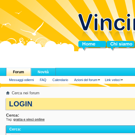
Home
Chi siamo
Forum
Novità
Messaggi odierni
FAQ
Calendario
Azioni del forum
Link veloci
Cerca nei forum
LOGIN
.
Cerca:
Tag:
gratta e vinci online
Cerca
: