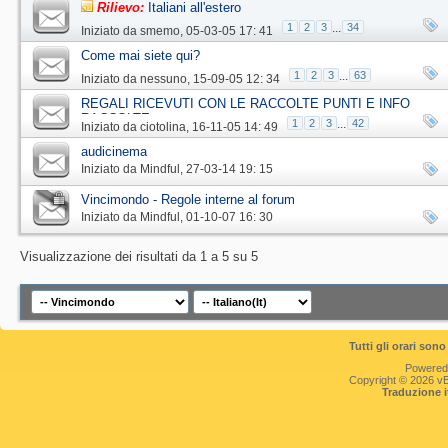
Rilievo:
Italiani all'estero
1
2
3
...
34
Iniziato da
smemo
‎, 05-03-05 17: 41
Come mai siete qui?
1
2
3
...
63
Iniziato da
nessuno
‎, 15-09-05 12: 34
REGALI RICEVUTI CON LE RACCOLTE PUNTI E INFO
RACCOLTE
1
2
3
...
42
Iniziato da
ciotolina
‎, 16-11-05 14: 49
audicinema
Iniziato da
Mindful
‎, 27-03-14 19: 15
Vincimondo - Regole interne al forum
Iniziato da
Mindful
‎, 01-10-07 16: 30
Visualizzazione dei risultati da 1 a 5 su 5
Tutti gli orari so
Powered
Copyright © 2026 vBul
Traduzione 