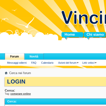
Home
Chi siamo
Forum
Novità
Messaggi odierni
FAQ
Calendario
Azioni del forum
Link veloci
Cerca nei forum
LOGIN
.
Cerca:
Tag:
comprare online
Cerca
: