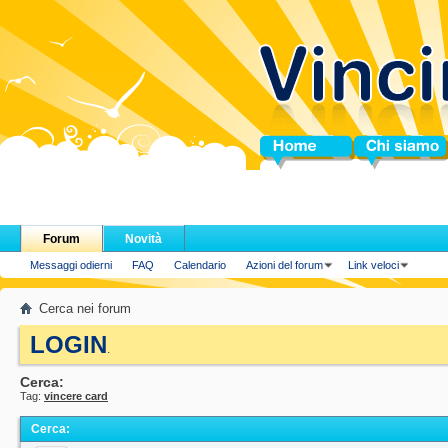
Home
Chi siamo
Forum
Novità
Messaggi odierni
FAQ
Calendario
Azioni del forum
Link veloci
Cerca nei forum
LOGIN
.
Cerca:
Tag:
vincere card
Cerca
: