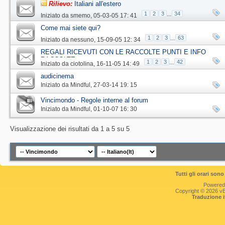
Rilievo:
Italiani all'estero
1
2
3
...
34
Iniziato da
smemo
‎, 05-03-05 17: 41
Come mai siete qui?
1
2
3
...
63
Iniziato da
nessuno
‎, 15-09-05 12: 34
REGALI RICEVUTI CON LE RACCOLTE PUNTI E INFO
RACCOLTE
1
2
3
...
42
Iniziato da
ciotolina
‎, 16-11-05 14: 49
audicinema
Iniziato da
Mindful
‎, 27-03-14 19: 15
Vincimondo - Regole interne al forum
Iniziato da
Mindful
‎, 01-10-07 16: 30
Visualizzazione dei risultati da 1 a 5 su 5
Tutti gli orari so
Powered
Copyright © 2026 vBul
Traduzione 