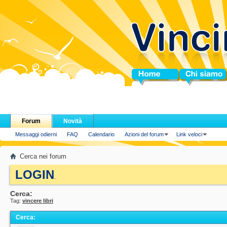
Home
Chi siamo
Forum
Novità
Messaggi odierni
FAQ
Calendario
Azioni del forum
Link veloci
Cerca nei forum
LOGIN
.
Cerca:
Tag:
vincere libri
Cerca
: