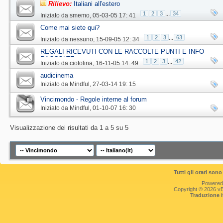
Rilievo:
Italiani all'estero
1
2
3
...
34
Iniziato da
smemo
‎, 05-03-05 17: 41
Come mai siete qui?
1
2
3
...
63
Iniziato da
nessuno
‎, 15-09-05 12: 34
REGALI RICEVUTI CON LE RACCOLTE PUNTI E INFO
RACCOLTE
1
2
3
...
42
Iniziato da
ciotolina
‎, 16-11-05 14: 49
audicinema
Iniziato da
Mindful
‎, 27-03-14 19: 15
Vincimondo - Regole interne al forum
Iniziato da
Mindful
‎, 01-10-07 16: 30
Visualizzazione dei risultati da 1 a 5 su 5
Tutti gli orari so
Powered
Copyright © 2026 vBul
Traduzione 