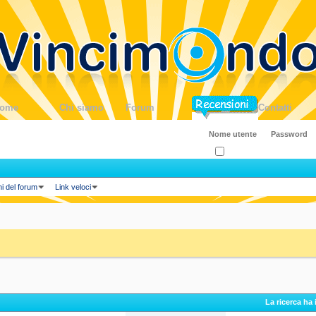
ome
Chi siamo
Forum
Blog
Contatti
Ricordati?
ni del forum
Link veloci
La ricerca ha