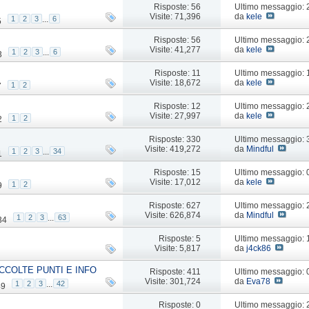
Risposte: 56
Ultimo messaggio:
Visite: 71,396
da
kele
1
2
3
...
6
5
Risposte: 56
Ultimo messaggio:
Visite: 41,277
da
kele
1
2
3
...
6
3
Risposte: 11
Ultimo messaggio:
Visite: 18,672
da
kele
1
2
7
Risposte: 12
Ultimo messaggio:
Visite: 27,997
da
kele
1
2
2
Risposte: 330
Ultimo messaggio:
Visite: 419,272
da
Mindful
1
2
3
...
34
1
Risposte: 15
Ultimo messaggio: 
Visite: 17,012
da
kele
1
2
9
Risposte: 627
Ultimo messaggio:
Visite: 626,874
da
Mindful
1
2
3
...
63
34
Risposte: 5
Ultimo messaggio:
Visite: 5,817
da
j4ck86
CCOLTE PUNTI E INFO
Risposte: 411
Ultimo messaggio:
Visite: 301,724
da
Eva78
1
2
3
...
42
49
Risposte: 0
Ultimo messaggio: