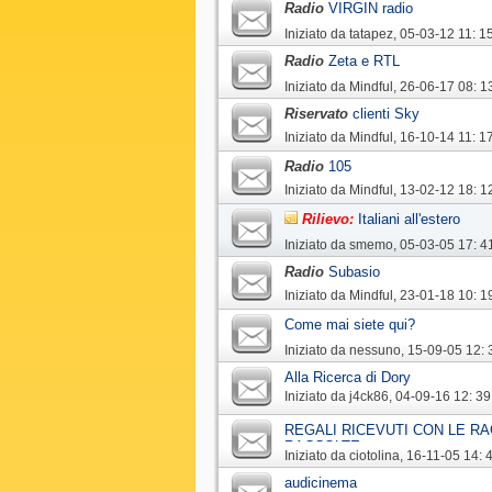
Radio
VIRGIN radio
Iniziato da
tatapez
‎, 05-03-12 11: 1
Radio
Zeta e RTL
Iniziato da
Mindful
‎, 26-06-17 08: 1
Riservato
clienti Sky
Iniziato da
Mindful
‎, 16-10-14 11: 1
Radio
105
Iniziato da
Mindful
‎, 13-02-12 18: 1
Rilievo:
Italiani all'estero
Iniziato da
smemo
‎, 05-03-05 17: 4
Radio
Subasio
Iniziato da
Mindful
‎, 23-01-18 10: 1
Come mai siete qui?
Iniziato da
nessuno
‎, 15-09-05 12: 
Alla Ricerca di Dory
Iniziato da
j4ck86
‎, 04-09-16 12: 39
REGALI RICEVUTI CON LE RA
RACCOLTE
Iniziato da
ciotolina
‎, 16-11-05 14: 
audicinema