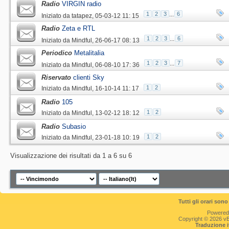
Radio
VIRGIN radio
1
2
3
...
6
Iniziato da
tatapez
‎, 05-03-12 11: 15
Radio
Zeta e RTL
1
2
3
...
6
Iniziato da
Mindful
‎, 26-06-17 08: 13
Periodico
Metalitalia
1
2
3
...
7
Iniziato da
Mindful
‎, 06-08-10 17: 36
Riservato
clienti Sky
1
2
Iniziato da
Mindful
‎, 16-10-14 11: 17
Radio
105
1
2
Iniziato da
Mindful
‎, 13-02-12 18: 12
Radio
Subasio
1
2
Iniziato da
Mindful
‎, 23-01-18 10: 19
Visualizzazione dei risultati da 1 a 6 su 6
Tutti gli orari so
Powered
Copyright © 2026 vBul
Traduzione 