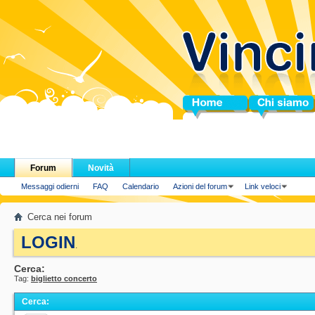
Home
Chi siamo
Forum
Novità
Messaggi odierni
FAQ
Calendario
Azioni del forum
Link veloci
Cerca nei forum
LOGIN
.
Cerca:
Tag:
biglietto concerto
Cerca
: